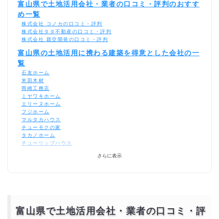
富山県で土地活用会社・業者の口コミ・評判のおすす
め一覧
株式会社 コノカの口コミ・評判
株式会社タタ不動産の口コミ・評判
株式会社 親交開発の口コミ・評判
富山県の土地活用に携わる建築を得意とした会社の一
覧
石友ホーム
米田木材
岡崎工務店
ミヤワキホーム
エリーヌホーム
フジホーム
マルタカハウス
チューモクの家
タカノホーム
チューリップハウス
ウッドライフホーム
さらに表示
秀光ビルド
カナディアンホーム
フジ創アイノス
カナディアンホーム ナチュリエ
石友ホーム
米田木材
エリーヌホーム
富山県で土地活用会社・業者の口コミ・評
フジホーム