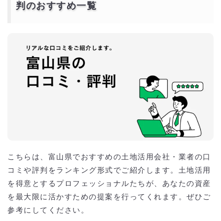
マルタカハウス
判のおすすめ一覧
チューモクの家
大東建託株式会社
ユーミーマンションFC本部（ユーミーコーポレーション株式会社）
東建コーポレーション株式会社
ハートフルマンション株式会社
富山県で大手企業の土地活用会社のおすすめ人気ラン
キング一覧
富山県で各土地活用を得意とする会社の一覧
富山県の土地活用業者の選び方について
業者の実績と信頼性を確認する
専門分野の適合性
提案力とアイデアの豊富さ
富山県特有の気候や法規に精通しているか
費用の透明性と見積もりの内訳
アフターサポートとメンテナンス体制
契約内容の明確化
こちらは、富山県でおすすめの土地活用会社・業者の口
補助金や税金対策に関するサポート
コミや評判をランキング形式でご紹介します。土地活用
富山県の土地活用の口コミ以外に知っておきたい利回
を得意とするプロフェッショナルたちが、あなたの資産
り率や初期費用
を最大限に活かすための提案を行ってくれます。ぜひご
富山県で数社の土地活用会社・業者から無料で一括プ
参考にしてください。
ランを貰うには？
一括資料請求無料サービスとは？