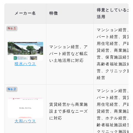
得意としている土
メーカー名
特徴
活用
No.1
マンション経営、
パート経営、賃貸
用住宅経営、戸建
マンション経営、ア
貸経営、商業施設
パート経営など幅広
営、保育施設経営
い土地活用に対応
積水ハウス
高齢者福祉施設経
営、クリニック施
経営
No.2
マンション経営、
パート経営、賃貸
賃貸経営から商業施
用住宅経営、戸建
設まで多様なニーズ
貸経営、商業施設
に対応
営、ホテル経営、
大和ハウス
齢者福祉施設経営
クリニック施設経