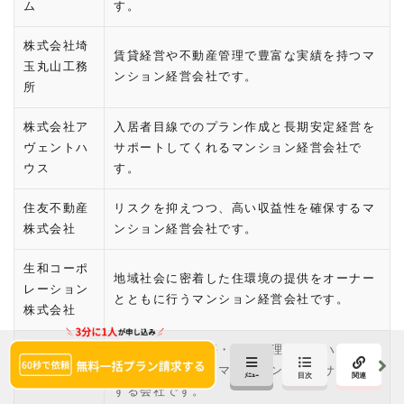
ム
す。
株式会社埼
賃貸経営や不動産管理で豊富な実績を持つマ
玉丸山工務
ンション経営会社です。
所
株式会社ア
入居者目線でのプラン作成と長期安定経営を
ヴェントハ
サポートしてくれるマンション経営会社で
ウス
す。
住友不動産
リスクを抑えつつ、高い収益性を確保するマ
株式会社
ンション経営会社です。
生和コーポ
地域社会に密着した住環境の提供をオーナー
レーション
とともに行うマンション経営会社です。
株式会社
不動産流通・建築・物件管理のノウハウを活
三光ソフラ
かして、安定したマンション経営をサポート
ン株式会社
する会社です。