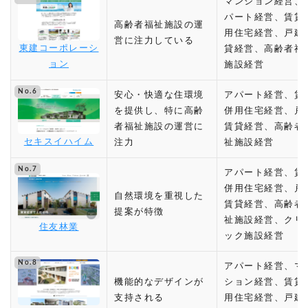
マンション経営、
パート経営、賃貸
高齢者福祉施設の運
用住宅経営、戸建
営に注力している
東建コーポレーシ
貸経営、高齢者福
ョン
施設経営
No.6
安心・快適な住環境
アパート経営、賃
を提供し、特に高齢
併用住宅経営、戸
者福祉施設の運営に
賃貸経営、高齢者
セキスイハイム
注力
祉施設経営
No.7
アパート経営、賃
併用住宅経営、戸
自然環境を重視した
賃貸経営、高齢者
提案が特徴
祉施設経営、クリ
住友林業
ック施設経営
No.8
アパート経営、マ
機能的なデザインが
ション経営、賃貸
支持される
用住宅経営、戸建