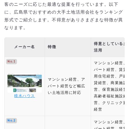
客のニーズに応じた最適な提案を行っています。以下
に、広島県でおすすめの大手土地活用会社をランキング
形式でご紹介します。不得意がありさまざまな特徴が異
なります。
得意としている土
メーカー名
特徴
活用
No.1
マンション経営、
パート経営、賃貸
用住宅経営、戸建
マンション経営、ア
貸経営、商業施設
パート経営など幅広
営、保育施設経営
い土地活用に対応
積水ハウス
高齢者福祉施設経
営、クリニック施
経営
No.2
マンション経営、
パート経営、賃貸