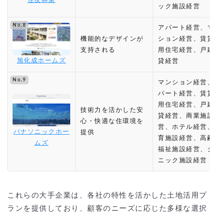
住友林業
ック施設経営
No.8
アパート経営、マ
機能的なデザインが
ション経営、賃貸
支持される
用住宅経営、戸建
旭化成ホームズ
貸経営
No.9
マンション経営、
パート経営、賃貸
用住宅経営、戸建
技術力を活かした安
貸経営、商業施設
心・快適な住環境を
営、ホテル経営、
パナソニックホー
提供
育施設経営、高齢
ムズ
福祉施設経営、ク
ニック施設経営
これらの大手企業は、各社の特性を活かした土地活用プ
ランを提供しており、顧客のニーズに応じた多様な選択