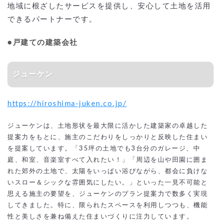
地域に根ざしたサービスを提供し、安心して土地を活用
できるパートナーです。
●戸建ての建築会社
ジューケン
https://hiroshima-juken.co.jp/
ジューケンは、土地形状を最大限に活かした建築家の卓越した
提案力をもとに、施主のこだわりをしっかりと反映した住まい
を提案しています。「35坪の土地でも3台分のガレージ、中
庭、和室、音楽室すべて入れたい！」「周辺を山や田園に囲ま
れた郊外の土地で、太陽をいっぱい浴びながら、都会に負けな
いスロー＆シックな雰囲気にしたい。」といった一見不可能と
思える施主の要望を、ジューケンのプラン提案力で数多く実現
してきました。特に、限られたスペースを利用しつつも、機能
性と美しさを兼ね備えた住まいづくりに注力しています。