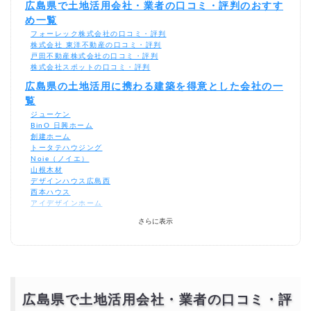
広島県で土地活用会社・業者の口コミ・評判のおすす
め一覧
フォーレック株式会社の口コミ・評判
株式会社 東洋不動産の口コミ・評判
戸田不動産株式会社の口コミ・評判
株式会社スポットの口コミ・評判
広島県の土地活用に携わる建築を得意とした会社の一
覧
ジューケン
BinO 日興ホーム
創建ホーム
トータテハウジング
Noie（ノイエ）
山根木材
デザインハウス広島西
西本ハウス
アイデザインホーム
ジューケン
さらに表示
BinO 日興ホーム
創建ホーム
トータテハウジング
Noie（ノイエ）
山根木材
大東建託株式会社
ユーミーマンションFC本部（ユーミーコーポレーション株式会社）
広島県で土地活用会社・業者の口コミ・評
東建コーポレーション株式会社