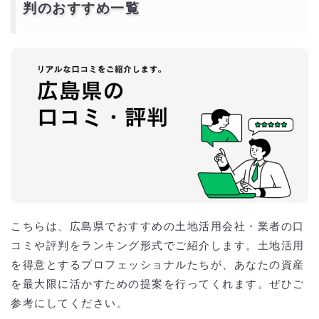
パナソニック ホームズ株式会社
判のおすすめ一覧
ミサワホーム株式会社
広島県で大手企業の土地活用会社のおすすめ人気ラン
キング一覧
広島県で各土地活用を得意とする会社の一覧
広島県の土地活用業者の選び方について
業者の実績と信頼性を確認する
専門分野の適合性
提案力とアイデアの豊富さ
広島県特有の気候や法規に精通しているか
費用の透明性と見積もりの内訳
アフターサポートとメンテナンス体制
契約内容の明確化
補助金や税金対策に関するサポート
広島県の土地活用の口コミ以外に知っておきたい利回
り率や初期費用
こちらは、広島県でおすすめの土地活用会社・業者の口
広島県で数社の土地活用会社・業者から無料で一括プ
コミや評判をランキング形式でご紹介します。土地活用
ランを貰うには？
を得意とするプロフェッショナルたちが、あなたの資産
一括資料請求無料サービスとは？
を最大限に活かすための提案を行ってくれます。ぜひご
一括資料請求無料サービスで収益最大化ができる優良会社を探す！
参考にしてください。