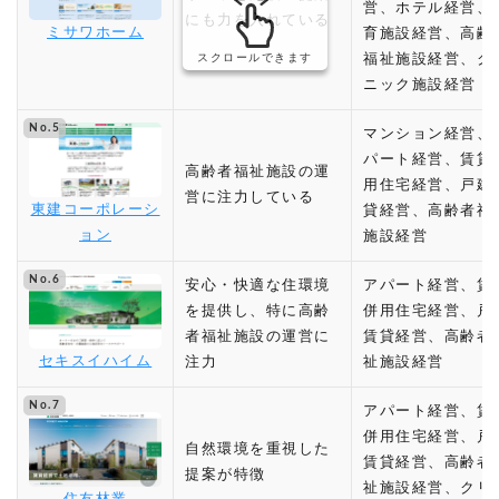
営、ホテル経営、
にも力を入れている
ミサワホーム
育施設経営、高齢
スクロールできます
福祉施設経営、ク
ニック施設経営
No.5
マンション経営、
パート経営、賃貸
高齢者福祉施設の運
用住宅経営、戸建
営に注力している
東建コーポレーシ
貸経営、高齢者福
ョン
施設経営
No.6
安心・快適な住環境
アパート経営、賃
を提供し、特に高齢
併用住宅経営、戸
者福祉施設の運営に
賃貸経営、高齢者
セキスイハイム
注力
祉施設経営
No.7
アパート経営、賃
併用住宅経営、戸
自然環境を重視した
賃貸経営、高齢者
提案が特徴
祉施設経営、クリ