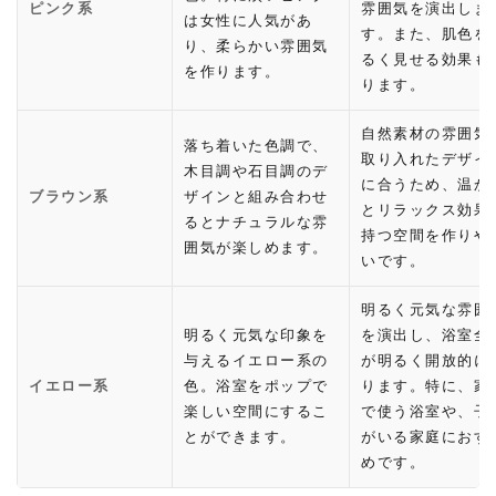
ピンク系
雰囲気を演出しま
は女性に人気があ
す。また、肌色を
り、柔らかい雰囲気
るく見せる効果も
を作ります。
ります。
自然素材の雰囲気
落ち着いた色調で、
取り入れたデザイ
木目調や石目調のデ
に合うため、温か
ブラウン系
ザインと組み合わせ
とリラックス効果
るとナチュラルな雰
持つ空間を作りや
囲気が楽しめます。
いです。
明るく元気な雰囲
明るく元気な印象を
を演出し、浴室全
与えるイエロー系の
が明るく開放的に
イエロー系
色。浴室をポップで
ります。特に、家
楽しい空間にするこ
で使う浴室や、子
とができます。
がいる家庭におす
めです。