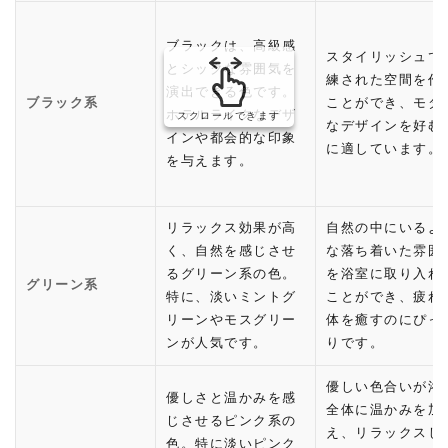
ブラックは、高級感
スタイリッシュで
とシックな雰囲気を
練された空間を作
演出できる色です。
ブラック系
ことができ、モダ
ホテルライクなデザ
スクロールできます
なデザインを好む
インや都会的な印象
に適しています。
を与えます。
リラックス効果が高
自然の中にいるよ
く、自然を感じさせ
な落ち着いた雰囲
るグリーン系の色。
を浴室に取り入れ
グリーン系
特に、淡いミントグ
ことができ、疲れ
リーンやモスグリー
体を癒すのにぴっ
ンが人気です。
りです。
優しい色合いが浴
優しさと温かみを感
全体に温かみを加
じさせるピンク系の
え、リラックスし
色。特に淡いピンク