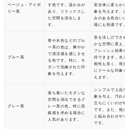
ベージュ・アイボ
す色です。温かみが
室全体に柔らかい
リー系
あり、リラックスし
象を与えます。温
た空間を演出しま
みのある色合いは
す。
場にも快適です。
室を涼しげでさわ
青や水色などのブル
かな空間に変え、
ー系の色は、爽やか
フレッシュ効果が
で清涼感を感じさせ
ブルー系
待できます。水と
る色です。特に、モ
相性も良く、視覚
ダンで洗練された印
にクールな印象を
象を与えます。
えます。
シンプルで上品な
落ち着いたモダンな
象を与え、汚れが
空間を演出できるグ
立ちにくいのが特
グレー系
レー系の色。特に高
です。また、他の
級感を求める場合に
と組み合わせやす
人気があります。
です。