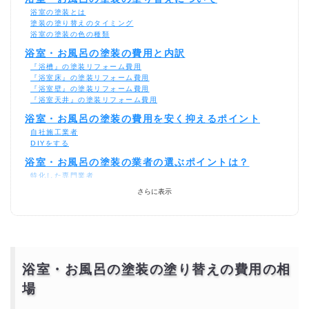
浴室の塗装とは
塗装の塗り替えのタイミング
浴室の塗装の色の種類
浴室・お風呂の塗装の費用と内訳
『浴槽』の塗装リフォーム費用
『浴室床』の塗装リフォーム費用
『浴室壁』の塗装リフォーム費用
『浴室天井』の塗装リフォーム費用
浴室・お風呂の塗装の費用を安く抑えるポイント
自社施工業者
DIYをする
浴室・お風呂の塗装の業者の選ぶポイントは？
特化した専門業者
実績が豊富
さらに表示
アフターサービス
瑕疵保険加入会社
浴室・お風呂の塗装の塗り替えを激安・格安でするに
は？
相見積もりとは？
一括見積もり無料サービスで安く浴室・お風呂の塗り替えをできる優良
浴室・お風呂の塗装の塗り替えの費用の相
業者を探す！
場
より安価で依頼するには？