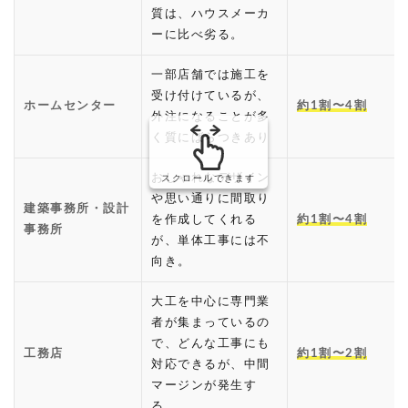
質は、ハウスメーカ
ーに比べ劣る。
一部店舗では施工を
受け付けているが、
ホームセンター
約1割〜4割
外注になることが多
く質にばらつきあり
おしゃれなデザイン
スクロールできます
や思い通りに間取り
建築事務所・設計
を作成してくれる
約1割〜4割
事務所
が、単体工事には不
向き。
大工を中心に専門業
者が集まっているの
で、どんな工事にも
工務店
約1割〜2割
対応できるが、中間
マージンが発生す
る。