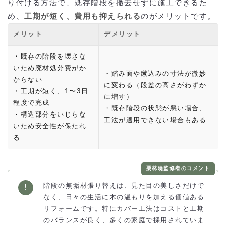
り付ける方法で、既存階段を撤去せずに施工できるた
め、
工期が短く、費用も抑えられる
のがメリットです。
メリット
デメリット
・既存の階段を壊さな
いため廃材処分費がか
・踏み面や蹴込みの寸法が微妙
からない
に変わる（段差の高さがわずか
・工期が短く、1〜3日
に増す）
程度で完成
・既存階段の状態が悪い場合、
・構造部分をいじらな
工法が適用できない場合もある
いため安全性が保たれ
る
栗林暁監修者のコメント
階段の無垢材張り替えは、見た目の美しさだけで
なく、日々の生活に木の温もりを加える価値ある
リフォームです。特にカバー工法はコストと工期
のバランスが良く、多くの家庭で採用されていま