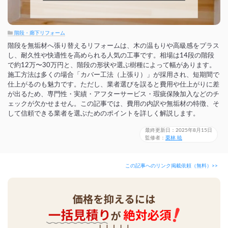
階段・廊下リフォーム
階段を無垢材へ張り替えるリフォームは、木の温もりや高級感をプラス
し、耐久性や快適性を高められる人気の工事です。相場は14段の階段
で約12万〜30万円と、階段の形状や選ぶ樹種によって幅があります。
施工方法は多くの場合「カバー工法（上張り）」が採用され、短期間で
仕上がるのも魅力です。ただし、業者選びを誤ると費用や仕上がりに差
が出るため、専門性・実績・アフターサービス・瑕疵保険加入などのチ
ェックが欠かせません。この記事では、費用の内訳や無垢材の特徴、そ
して信頼できる業者を選ぶためのポイントを詳しく解説します。
最終更新日：2025年8月15日
監修者：
栗林 暁
この記事へのリンク掲載依頼（無料）>>