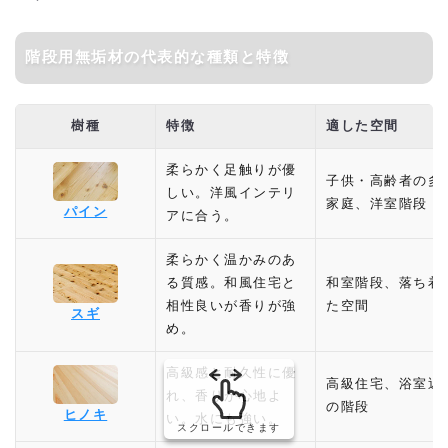
階段用無垢材の代表的な種類と特徴
樹種
特徴
適した空間
柔らかく足触りが優
子供・高齢者の多
しい。洋風インテリ
家庭、洋室階段
パイン
アに合う。
柔らかく温かみのあ
る質感。和風住宅と
和室階段、落ち着
相性良いが香りが強
た空間
スギ
め。
高級感と耐久性に優
高級住宅、浴室近
れ、香りが心地よ
の階段
ヒノキ
い。水にも強い。
スクロールできます