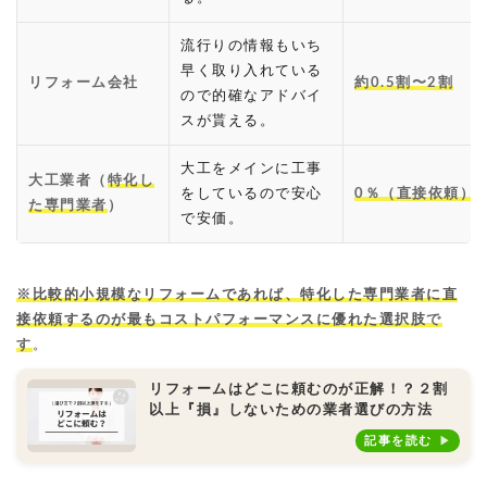
流行りの情報もいち
早く取り入れている
リフォーム会社
約0.5割〜2割
ので的確なアドバイ
スが貰える。
大工をメインに工事
大工業者（
特化し
をしているので安心
0％（直接依頼）
た専門業者
）
で安価。
※
比較的小規模なリフォームであれば、特化した専門業者に直
接依頼するのが最もコストパフォーマンスに優れた選択肢
で
す
。
リフォームはどこに頼むのが正解！？２割
以上『損』しないための業者選びの方法
記事を読む