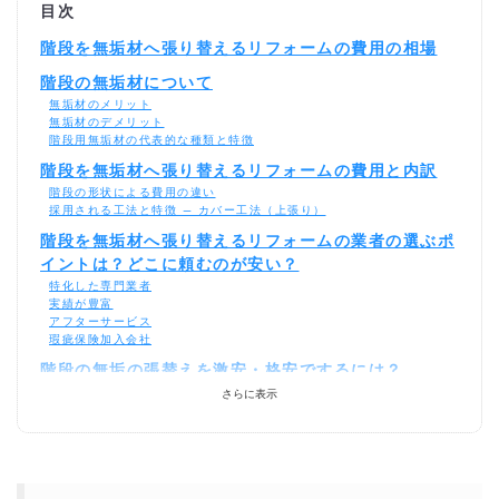
目次
階段を無垢材へ張り替えるリフォームの費用の相場
階段の無垢材について
無垢材のメリット
無垢材のデメリット
階段用無垢材の代表的な種類と特徴
階段を無垢材へ張り替えるリフォームの費用と内訳
階段の形状による費用の違い
採用される工法と特徴 ― カバー工法（上張り）
階段を無垢材へ張り替えるリフォームの業者の選ぶポ
イントは？どこに頼むのが安い？
特化した専門業者
実績が豊富
アフターサービス
瑕疵保険加入会社
階段の無垢の張替えを激安・格安でするには？
相見積もりとは？
さらに表示
一括見積もり無料サービスで安く階段の無垢の張替えをできる優良業者
を探す！
より安価で依頼するには？