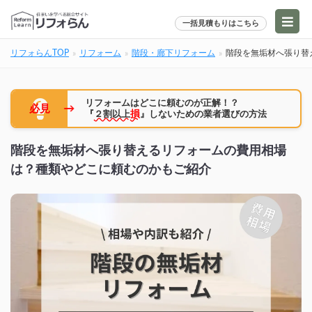
一括見積もりはこちら
リフォらんTOP
リフォーム
階段・廊下リフォーム
階段を無垢材へ張り替
リフォームはどこに頼むのが正解！？
→
必見
『
２割以上
損
』しないための業者選びの方法
階段を無垢材へ張り替えるリフォームの費用相場
は？種類やどこに頼むのかもご紹介