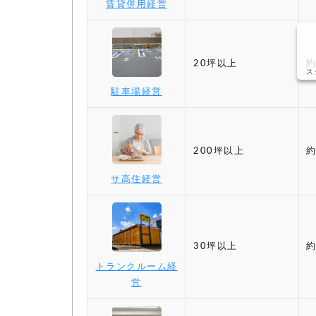
賃貸併用経営
20坪以上
約
ス
駐車場経営
200坪以上
約
サ高住経営
30坪以上
約
トランクルーム経
営