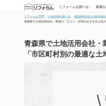
基礎知識・費用を調べる
リフォーム会社を調べる
リフォームローンを調べる
保険・補助金を調べる
基礎
建築
家の
土地
住宅
リフォームを調べる
新築を
リフォらんTOP
土地活用を調べる
都道府県別の土地活用会
基礎知識・費用を調べる
リフォーム会社を調べる
リフォームローンを調べる
保険・補助金を調べる
基礎
建築
家の
土地
住宅
青森県で土地活用会社・業者の「口コミ・評判のおすすめ人気
青森県で土地活用会社・
「市区町村別の最適な土