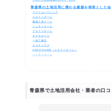
青森県の土地活用に携わる建築を得意とした
プライムハウジング
ユネストホーム
建築工房クーム
ハシモトホーム
アルファホーム
タナカホーム
一条工務店
エコナハウス
UNESTHOME（ユネストホーム）
ハシモトホーム
旭工務店
アルファホーム
大東建託株式会社
ユーミーマンションFC本部（ユーミーコーポレーション株式
青森県で大手企業の土地活用会社のおすすめ
青森県で各土地活用を得意とする会社の一覧
青森県で土地活用会社・業者の口コ
青森県の土地活用業者の選び方について
業者の実績と信頼性を確認する
専門分野の適合性
提案力とアイデアの豊富さ