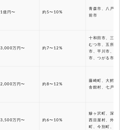
青森市、八戸市、弘
1億円〜
約5〜10%
前市
十和田市、三沢市、
むつ市、五所川原
3,000万円〜
約7〜12%
市、平川市、黒石
市、つがる市
藤崎町、大鰐町、田
2,000万円〜
約8〜12%
舎館村、七戸町
鰺ヶ沢町、深浦町、
3,500万円〜
約6〜10%
西目屋村、外ヶ浜
町、今別町、平内町