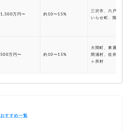
三沢市、六戸町、お
1,500万円〜
約10〜15%
いらせ町、階上町
大間町、東通村、風
500万円〜
約10〜15%
間浦村、佐井村、六
ヶ所村
のおすすめ一覧