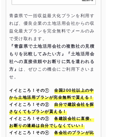
青森県で一括収益最大化プランを利用す
れば、優良企業の土地活用会社からの収
益化最大プランを完全無料でメールのみ
で受け取れます。
『青森県で土地活用会社の複数社の見積
もりを比較してみたい方』『土地活用会
社への直接依頼やお断りに気を遣われる
方』
は、ぜひこの機会にご利用下さいま
せ。
イイところ！その①
全国200社以上の中
から土地活用プランが完全無料で貰える！
イイところ！その②
自分で建設会社を探
さなくてもプランが貰える！
イイところ！その③
各建設会社に直接、
お断りの連絡は自分でしなくていい！
イイところ！その④
各会社のプランが比