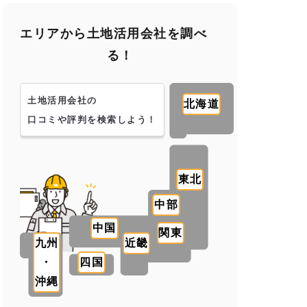
エリアから土地活用会社を調べ
る！
土地活用会社の
北海道
口コミや評判を検索しよう！
東北
中部
中国
関東
九州
近畿
・
四国
沖縄