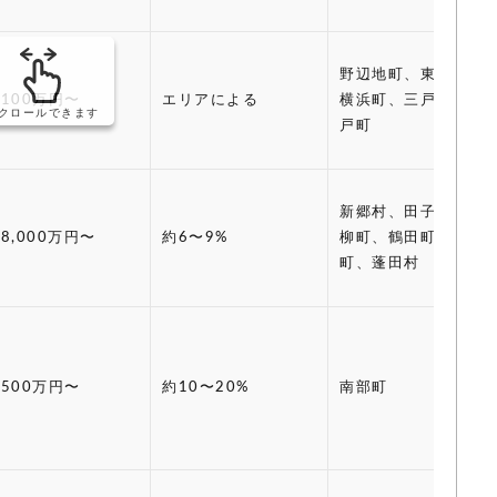
野辺地町、東北町、
100万円〜
エリアによる
横浜町、三戸町、五
クロールできます
戸町
新郷村、田子町、板
8,000万円〜
約6〜9%
柳町、鶴田町、中泊
町、蓬田村
500万円〜
約10〜20%
南部町