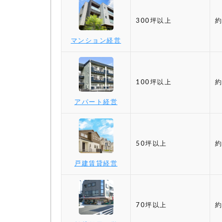
300坪以上
約
マンション経営
100坪以上
約
アパート経営
50坪以上
約
戸建賃貸経営
70坪以上
約