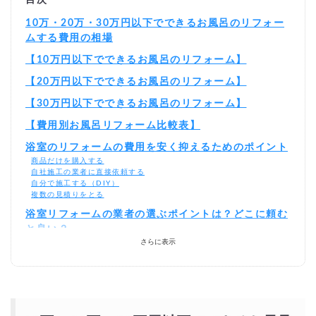
目次
10万・20万・30万円以下でできるお風呂のリフォー
ムする費用の相場
【10万円以下でできるお風呂のリフォーム】
【20万円以下でできるお風呂のリフォーム】
【30万円以下でできるお風呂のリフォーム】
【費用別お風呂リフォーム比較表】
浴室のリフォームの費用を安く抑えるためのポイント
商品だけを購入する
自社施工の業者に直接依頼する
自分で施工する（DIY）
複数の見積りをとる
浴室リフォームの業者の選ぶポイントは？どこに頼む
と良い？
さらに表示
特化した専門業者
実績が豊富
アフターサービス
瑕疵保険加入会社
お風呂のリフォームを激安・格安でするには？
相見積もりとは？