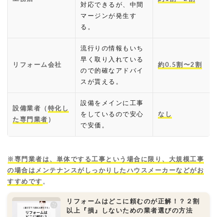
対応できるが、中間
マージンが発生す
る。
流行りの情報もいち
早く取り入れている
リフォーム会社
約0.5割〜2割
ので的確なアドバイ
スが貰える。
設備をメインに工事
設備業者（
特化し
をしているので安心
なし
た専門業者
）
で安価。
※専門業者は、単体でする工事という場合に限り、大規模工事
の場合はメンテナンスがしっかりしたハウスメーカーなどがお
すすめです
。
リフォームはどこに頼むのが正解！？２割
以上『損』しないための業者選びの方法