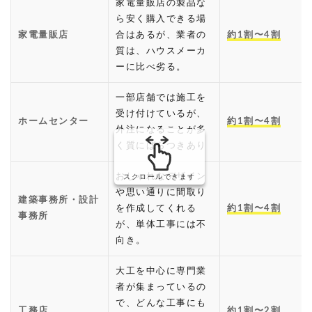
家電量販店の製品な
ら安く購入できる場
家電量販店
合はあるが、業者の
約1割〜4割
質は、ハウスメーカ
ーに比べ劣る。
一部店舗では施工を
受け付けているが、
ホームセンター
約1割〜4割
外注になることが多
く質にばらつきあり
おしゃれなデザイン
スクロールできます
や思い通りに間取り
建築事務所・設計
を作成してくれる
約1割〜4割
事務所
が、単体工事には不
向き。
大工を中心に専門業
者が集まっているの
で、どんな工事にも
工務店
約1割〜2割