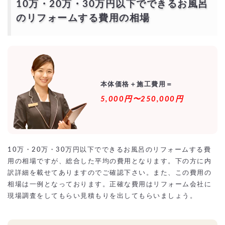
10万・20万・30万円以下でできるお風呂
一括見積もり無料サービスで安くお風呂のリフォームをできる優良業者
を探す！
のリフォームする費用の相場
より安価で依頼するには？
本体価格＋施工費用＝
5,000円〜250,000円
10万・20万・30万円以下でできるお風呂のリフォームする費
用の相場ですが、総合した平均の費用となります。下の方に内
訳詳細を載せてありますのでご確認下さい。また、この費用の
相場は一例となっております。正確な費用はリフォーム会社に
現場調査をしてもらい見積もりを出してもらいましょう。