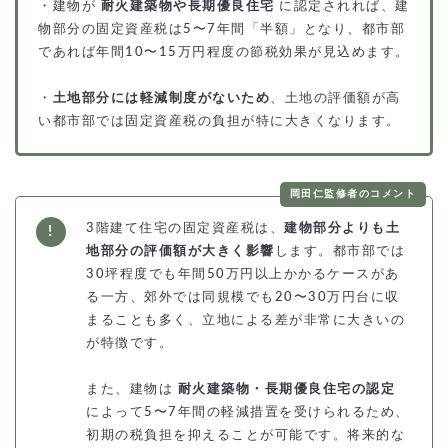
・建物が
耐火建築物や長期優良住宅
に認定されれば、建
物部分の固定資産税は5〜7年間「半額」となり、都市部
であれば年間10〜15万円程度の節税効果が見込めます。
・
土地部分には軽減制度がないため
、土地の評価額が高
い都市部では固定資産税の負担が特に大きくなります。
岡田仁監修者のコメント
3階建て住宅の固定資産税は、
建物部分よりも土
地部分の評価額が大きく影響
します。都市部では
30坪程度でも年間50万円以上かかるケースがあ
る一方、郊外では同規模でも20〜30万円台に収
まることも多く、立地による差が非常に大きいの
が特徴です。
また、建物は
耐火建築物・長期優良住宅の認定
によって5〜7年間の軽減措置を受けられるため、
初期の税負担を抑えることが可能です。将来的な