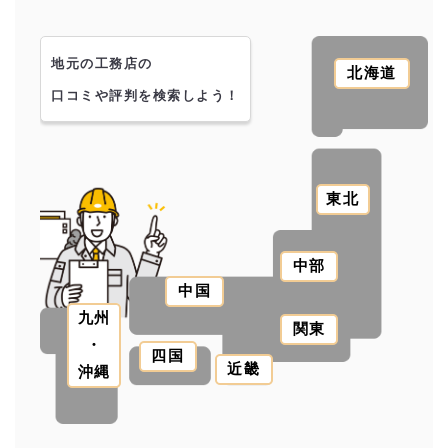
地元の工務店の
北海道
口コミや評判を検索しよう！
東北
中部
中国
九州
関東
・
四国
近畿
沖縄