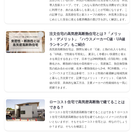
注目されているのが、外気から燃焼用の空気を取り入れる「外気
導入型薪ストーブ」です。これなら室内の空気を消費せずに安全
に利用でき、炎のある暮らしを楽しむことが可能になります。こ
の記事では、高気密住宅と薪ストーブの相性や、外気導入型をは
じめとした安全に使える暖房機器の選び方を詳しく解説します。
注文住宅の高気密高断熱住宅とは？「メリッ
ト・デメリット」「ハウスメーカーC値・UA値
ランキング」もご紹介
高気密高断熱住宅は、隙間を減らす「C値」と熱の出入りを抑え
る「UA値」で性能を可視化し、夏涼しく冬暖かい快適性と省エ
ネを両立する住まいです。日本では24時間換気（0.5回/時）が義
務化され、断熱材の強化や高性能サッシ、気密施工、熱交換型換
気の組み合わせが鍵。在来＋断熱強化から2×6、RC外断熱、パッ
シブハウスまで工法は多様で、コストと性能の最適解は地域気候
と暮らし方次第です。記事ではメリット・デメリット、C値/UA
値の目安、具体的な施工方法、主要メーカーの性能傾向を一気に
把握できます。
ローコスト住宅で高気密高断熱で建てることは
できる？
ローコスト住宅で高気密高断熱で建てることはできる？ ローコス
ト住宅で高気密高断熱がる住宅を建てられないイメージの方が多
いともいますが、そもそもローコスト住宅とは、何なのでしょう
か？まずは、そちらを確認 […]