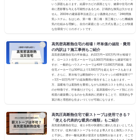
いう課題もあります。結露やカビの原因となり、健康や住宅の寿
命に悪影響を与える可能性があるため、計画的な換気は欠かせま
せん。2003年の建築基準法改正により義務化された「24時間換
気システム」をはじめ、第一種・第二種・第三種といった機械換
気の仕組みを理解し、自分の家庭に合った方式を選ぶことが快適
な住環境づくりのポイントです。
高気密高断熱住宅の相場！坪単価の値段・費用
の内訳は？施工事例もご紹介
高気密高断熱住宅の坪単価は、約33万円〜105万円/坪が相場で
す。ローコスト住宅メーカーでは1,000万円前後から建築可能で
すが、一般的なハウスメーカーでは40坪で2,000万円前後、高級
住宅メーカーでは50坪以上で3,500万円を超えるケースもありま
す。さらに、寒冷地では断熱材やトリプルサッシの標準採用で**
＋5万〜10万円/坪**の追加費用が発生することもあります。一
方、温暖地では遮熱性を重視しながら比較的コストを抑えられる
のが特徴です。坪単価だけでなく、延床面積やグレード別にどの
程度の建築費になるのかを具体的に把握することで、現実的な予
算計画と理想的な住まいづくりが可能になります。
高気圧高断熱住宅で薪ストーブは使用できる？
「使える代表的な暖房の種類」もご紹介
高気密高断熱住宅は、省エネ性や快適性に優れた住まいとして人
気ですが、従来の薪ストーブをそのまま導入すると換気システム
と干渉し、煙や一酸化炭素が逆流する危険性があります。そこで