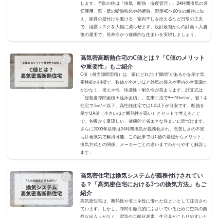
します。予防の柱は「換気・断熱・湿度管理」。24時間換気の適
切運用、窓・壁の断熱強化や外断熱、湿度40〜60％の維持に加
え、家具の壁付けを避ける・室内干しを控えるなど日常の工夫
で、結露リスクを大幅に減らせます。設計段階からの計画＋入居
後の運用で、長寿命かつ健康的な住まいを実現しましょう。
高気密高断熱住宅のC値とは？「C値のメリット
や重要性」もご紹介
C値（相当隙間面積）は、家にどれだけ“隙間”があるかを示す気
密性能の指標で、数値が小さいほど外気の侵入や室内の空気漏れ
が少なく、省エネ性・快適性・耐久性が高まります。計算式は
「総相当隙間面積 ÷ 延床面積」。在来工法で9〜10㎠/㎡、省エネ
住宅で5㎠/㎡以下、高性能住宅では1.0以下が目安です。断熱を
示すUA値（小さいほど断熱性が高い）とセットで考えること
で、冬暖かく夏涼しい、健康的で省エネな住まいに近づけます。
さらに2003年以降は24時間換気が義務化され、息苦しさの不安
も計画換気で解消可能。この記事ではC値の基礎からメリット、
換気方式との関係、メーカーごとの違いまでわかりやすく解説し
ます。
高気密住宅は換気システムが義務付けされてい
る？「高気密住宅における3つの換気方法」もご
紹介
高気密住宅は、断熱性や省エネ性に優れた住まいとして注目され
ています。しかし、隙間を徹底的にふさいでいるために空気の自
然な出入りがなく、湿気や二酸化炭素、生活臭がこもりやすいと