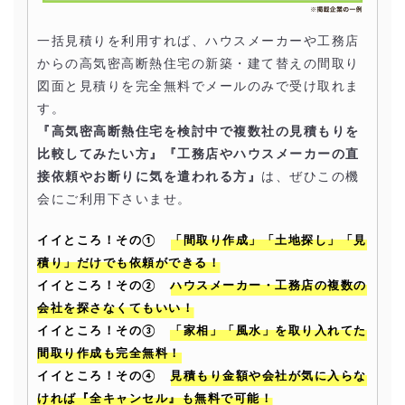
一括見積りを利用すれば、ハウスメーカーや工務店
からの高気密高断熱住宅の新築・建て替えの間取り
図面と見積りを完全無料でメールのみで受け取れま
す。
『高気密高断熱住宅を検討中で複数社の見積もりを
比較してみたい方』『工務店やハウスメーカーの直
接依頼やお断りに気を遣われる方』
は、ぜひこの機
会にご利用下さいませ。
イイところ！その①
「間取り作成」「土地探し」「見
積り」だけでも依頼ができる！
イイところ！その②
ハウスメーカー・工務店の複数の
会社を探さなくてもいい！
イイところ！その③
「家相」「風水」を取り入れてた
間取り作成も完全無料！
イイところ！その④
見積もり金額や会社が気に入らな
ければ『全キャンセル』も無料で可能！