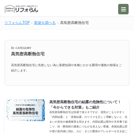
リフォらんTOP
新築を調べる
高気密高断熱住宅
CATEGORY
高気密高断熱住宅
高気密高断熱住宅に失敗しない為に基礎知識や各種にかかる費用や価格の相場をご
紹介します。
高気密高断熱住宅の結露の危険性について！
「今からできる対策」もご紹介
高気密高断熱住宅は快適で省エネですが、湿気がこもりやすく
「内部結露」と「表面結露」のリスクを正しく理解しないと、住
まいの劣化や健康被害を招きます。内部結露は壁内や天井裏で起
こり、柱・断熱材の腐食につながる見えない脅威。表面結露は窓
や壁の室内側に現れ、カビ・ダニの繁殖やアレルギーを引き起こ