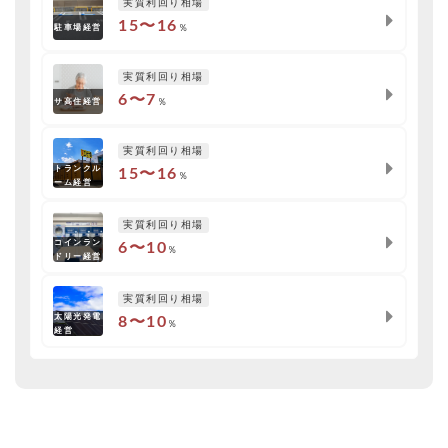
実質利回り相場
15〜16
％
駐車場経営
実質利回り相場
6〜7
％
サ高住経営
実質利回り相場
トランクル
15〜16
％
ーム経営
実質利回り相場
コインラン
6〜10
％
ドリー経営
実質利回り相場
太陽光発電
8〜10
％
経営