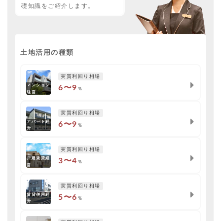
礎知識をご紹介します。
土地活用の種類
実質利回り相場
マンション
6〜9
％
経営
実質利回り相場
アパート経
6〜9
％
営
実質利回り相場
戸建賃貸経
3〜4
％
営
実質利回り相場
賃貸併用経
5〜6
％
営