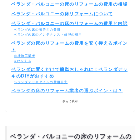
ベランダ・バルコニーの床のリフォームの費用の相場
ベランダ・バルコニーの床リフォームについて
ベランダ・バルコニーの床のリフォームの費用と内訳
ベランダの床の張替えの費用
ベランダの床のメンテナンス・修理の費用
ベランダの床のリフォームの費用を安く抑えるポイン
ト
自社施工業者
DIYをする
ベランダに置くだけで簡単おしゃれに！ベランダデッ
キのDIYがおすすめ
ベランダデッキタイルの費用目安
ベランダの床のリフォーム業者の選ぶポイントは？
特化した専門業者
さらに表示
実績が豊富
アフターサービス
瑕疵保険加入会社
ベランダ・バルコニーの床の張替えリフォームを激
安・格安でするには？
相見積もりとは？
ベランダ・バルコニーの床のリフォームの
一括見積もり無料サービスで安くベランダの床の張替えをできる優良業