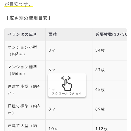
が目安です。
【広さ別の費用目安】
ベランダの広さ
面積
必要枚数(30×30c
マンション小型
3㎡
34枚
（約3㎡）
マンション標準
6㎡
67枚
（約6㎡）
戸建て小型（約4
4㎡
45枚
㎡）
スクロールできます
戸建て標準（約8
8㎡
89枚
㎡）
戸建て大型（約
10㎡
112枚