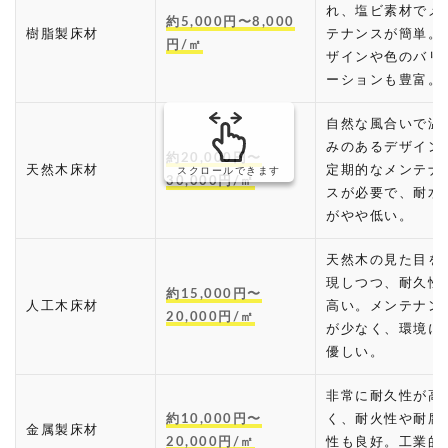
れ、塩ビ素材でメ
約5,000円〜8,000
樹脂製床材
テナンスが簡単。
円/㎡
ザインや色のバリ
ーションも豊富。
自然な風合いで温
みのあるデザイン
約20,000円〜
天然木床材
定期的なメンテナ
スクロールできます
30,000円/㎡
スが必要で、耐水
がやや低い。
天然木の見た目を
現しつつ、耐久性
約15,000円〜
人工木床材
高い。メンテナン
20,000円/㎡
が少なく、環境に
優しい。
非常に耐久性が高
約10,000円〜
く、耐火性や耐腐
金属製床材
20,000円/㎡
性も良好。工業的