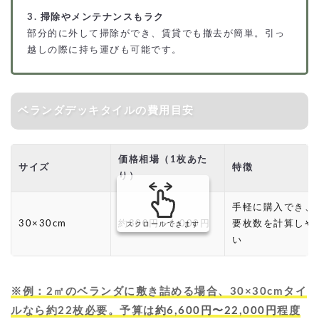
3. 掃除やメンテナンスもラク
部分的に外して掃除ができ、賃貸でも撤去が簡単。引っ
越しの際に持ち運びも可能です。
ベランダデッキタイルの費用目安
価格相場（1枚あた
サイズ
特徴
り）
手軽に購入でき、
30×30cm
約300円〜1,000円
要枚数を計算しや
スクロールできます
い
※例：2㎡のベランダに敷き詰める場合、30×30cmタイ
ルなら約22枚必要。予算は
約6,600円〜22,000円
程度