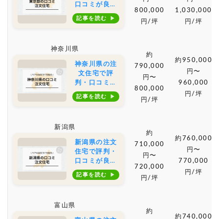
口コミが良い
800,000
1,030,000
おすすめの建
記事を読む
円/坪
円/坪
築会社・工務
店は？坪単価
や土地購入の
神奈川県
相場もご紹介
約
約950,000
神奈川県の注
790,000
円〜
文住宅で評
円〜
判・口コミが
960,000
800,000
良いおすすめ
円/坪
記事を読む
円/坪
の建築会社・
工務店は？坪
単価や土地購
新潟県
入の相場もご
約
紹介
約760,000
新潟県の注文
710,000
円〜
住宅で評判・
円〜
口コミが良い
770,000
720,000
おすすめの建
円/坪
記事を読む
円/坪
築会社・工務
店は？坪単価
や土地購入の
富山県
相場もご紹介
約
約740,000