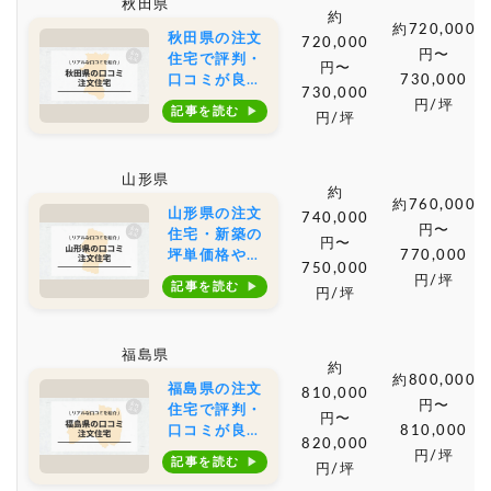
秋田県
相場もご紹介
約
約720,000
秋田県の注文
720,000
円〜
住宅で評判・
円〜
口コミが良い
730,000
730,000
おすすめの建
円/坪
記事を読む
円/坪
築会社・工務
店は？坪単価
や土地購入の
山形県
相場もご紹介
約
約760,000
山形県の注文
740,000
円〜
住宅・新築の
円〜
坪単価格や土
770,000
750,000
地購入の相場
円/坪
記事を読む
円/坪
とおすすめの
工務店の口コ
ミ・評判
福島県
約
約800,000
福島県の注文
810,000
円〜
住宅で評判・
円〜
口コミが良い
810,000
820,000
おすすめの建
円/坪
記事を読む
円/坪
築会社・工務