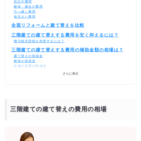
設計の費用
解体・撤去の費用
引っ越し費用
仮住まい費用
全面リフォームと建て替えを比較
三階建ての建て替えする費用を安く抑えるには？
贈与税非課税を利用するには？
三階建ての建て替えする費用の補助金額の相場は？
建て替えの助成金
解体の助成金
設備の設置の助成金
緑化の助成金
さらに表示
消費税の助成金
三階建ての建て替えの相場の土地あり・土地なし価格
（都道府県別）
三階建ての建て替えを激安・格安でするには？
相見積もりとは？
三階建ての建て替えの費用の相場
一括見積もり無料サービスで安く三階建ての建て替えをできる優良会社
を探す！
より安価で依頼するには？