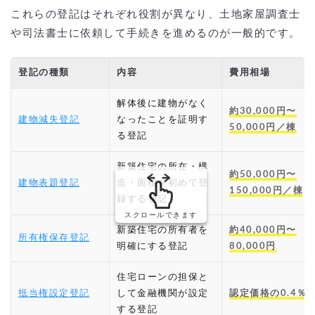
これらの登記はそれぞれ役割が異なり、土地家屋調査士
や司法書士に依頼して手続きを進めるのが一般的です。
登記の種類
内容
費用相場
解体後に建物がなく
約30,000円〜
建物減失登記
なったことを証明す
50,000円／棟
る登記
新築住宅の所在・構
約50,000円〜
建物表題登記
造・面積を初めて登
150,000円／棟
録する登記
スクロールできます
新築住宅の所有者を
約40,000円〜
所有権保存登記
明確にする登記
80,000円
住宅ローンの担保と
抵当権設定登記
して金融機関が設定
認定価格の0.4％
する登記