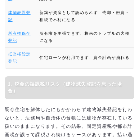
建物表題登
新築が資産として認められず、売却・融資・
記
相続で不利になる
所有権保存
所有権を主張できず、将来のトラブルの火種
登記
になる
抵当権設定
住宅ローンが利用できず、資金計画が崩れる
登記
1. 税金の誤課税リスク（建物減失登記を怠った場
合）
既存住宅を解体したにもかかわらず建物減失登記を行わ
ないと、法務局や自治体の台帳には建物が存在している
扱いのままになります。その結果、固定資産税や都市計
画税が誤って課税され続けるケースがあります。払い過