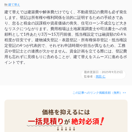
建て替え
建て替えでは建築費や解体費だけでなく、不動産登記の費用も必ず発生
します。登記は所有権や権利関係を法的に証明するための手続きであ
り、怠ると税金の誤課税や資産価値の喪失、住宅ローン不成立など大き
なリスクにつながります。費用相場は土地家屋調査士や司法書士への依
頼料として1件あたり3万〜15万円前後、抵当権設定では融資額の0.4％
程度が目安です。建物減失登記・表題登記・所有権保存登記・抵当権設
定登記の4つが代表的で、それぞれ申請時期や担当が異なるため、工務
店や登記士との連携が欠かせません。資金計画を立てる際には、登記費
用も忘れずに見積もりに含めることが、建て替えをスムーズに進めるポ
イントです。
最終更新日：2025年9月25日
監修者：
岡田 仁
この記事へのリンク掲載依頼（無料）>>