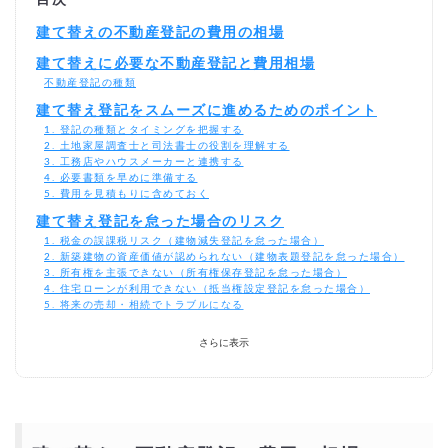
目次
建て替えの不動産登記の費用の相場
建て替えに必要な不動産登記と費用相場
不動産登記の種類
建て替え登記をスムーズに進めるためのポイント
1. 登記の種類とタイミングを把握する
2. 土地家屋調査士と司法書士の役割を理解する
3. 工務店やハウスメーカーと連携する
4. 必要書類を早めに準備する
5. 費用を見積もりに含めておく
建て替え登記を怠った場合のリスク
1. 税金の誤課税リスク（建物減失登記を怠った場合）
2. 新築建物の資産価値が認められない（建物表題登記を怠った場合）
3. 所有権を主張できない（所有権保存登記を怠った場合）
4. 住宅ローンが利用できない（抵当権設定登記を怠った場合）
5. 将来の売却・相続でトラブルになる
建て替えの費用を抑えるには？
さらに表示
相見積もりとは？
一括見積もり無料サービスで安く建て替えをできる優良会社を探す！
より安価で依頼するには？