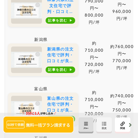
神奈川県の注
790,000
円〜
文住宅で評
円〜
判・口コミが
960,000
800,000
良いおすすめ
円/坪
記事を読む
円/坪
の建築会社・
工務店は？坪
単価や土地購
新潟県
入の相場もご
約
紹介
約760,000
新潟県の注文
710,000
円〜
住宅で評判・
円〜
口コミが良い
770,000
720,000
おすすめの建
円/坪
記事を読む
円/坪
築会社・工務
店は？坪単価
や土地購入の
富山県
相場もご紹介
約
約740,000
富山県の注文
710,000
円〜
住宅で評判・
円〜
口コミが良い
750,000
720,000
おすすめの建
円/坪
記事を読む
円/坪
築会社・工務
店は？坪単価
や土地購入の