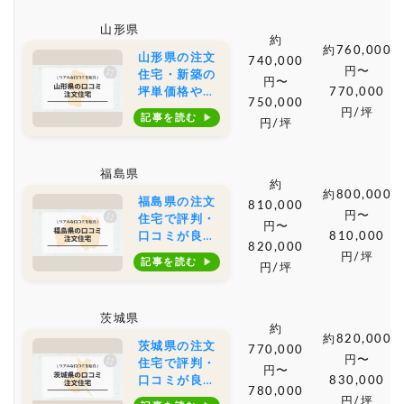
や土地購入の
山形県
相場もご紹介
約
約760,000
山形県の注文
740,000
円〜
住宅・新築の
円〜
坪単価格や土
770,000
750,000
地購入の相場
円/坪
記事を読む
円/坪
とおすすめの
工務店の口コ
ミ・評判
福島県
約
約800,000
福島県の注文
810,000
円〜
住宅で評判・
円〜
口コミが良い
810,000
820,000
おすすめの建
円/坪
記事を読む
円/坪
築会社・工務
店は？坪単価
や土地購入の
茨城県
相場もご紹介
約
約820,000
茨城県の注文
770,000
円〜
住宅で評判・
円〜
口コミが良い
830,000
780,000
おすすめの建
円/坪