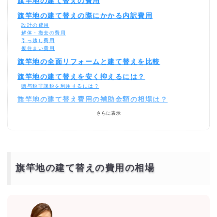
旗竿地の建て替えの費用
旗竿地の建て替えの際にかかる内訳費用
設計の費用
解体・撤去の費用
引っ越し費用
仮住まい費用
旗竿地の全面リフォームと建て替えを比較
旗竿地の建て替えを安く抑えるには？
贈与税非課税を利用するには？
旗竿地の建て替え費用の補助金額の相場は？
建て替えの助成金
さらに表示
解体の助成金
設備の設置の助成金
緑化の助成金
消費税の助成金
旗竿地の建て替えの相場の土地あり・土地なし価格
（都道府県別）
旗竿地の建て替えの費用の相場
旗竿地の建て替えを激安・格安でするには？
相見積もりとは？
一括見積もり無料サービスで安く旗竿地の建て替えをできる優良会社を
探す！
より安価で依頼するには？