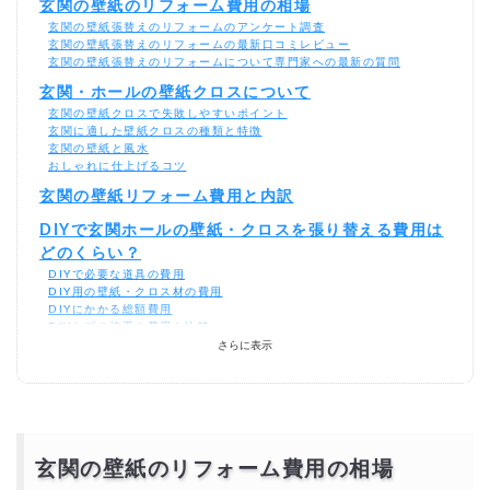
玄関の壁紙のリフォーム費用の相場
玄関の壁紙張替えのリフォームのアンケート調査
玄関の壁紙張替えのリフォームの最新口コミレビュー
玄関の壁紙張替えのリフォームについて専門家への最新の質問
玄関・ホールの壁紙クロスについて
玄関の壁紙クロスで失敗しやすいポイント
玄関に適した壁紙クロスの種類と特徴
玄関の壁紙と風水
おしゃれに仕上げるコツ
玄関の壁紙リフォーム費用と内訳
DIYで玄関ホールの壁紙・クロスを張り替える費用は
どのくらい？
DIYで必要な道具の費用
DIY用の壁紙・クロス材の費用
DIYにかかる総額費用
DIYとプロ施工の費用を比較
さらに表示
玄関の壁紙リフォームを激安・格安でするには？
相見積もりとは？
一括見積もり無料サービスで安く玄関の壁紙リフォームをできる優良業
者を探す！
より安価で依頼するには？
玄関の壁紙のリフォーム費用の相場