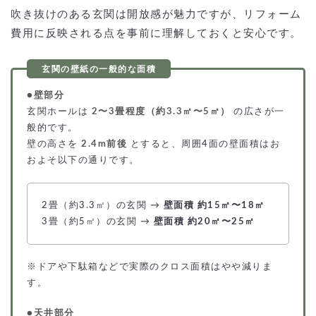
吹き抜けのある玄関は開放感が魅力ですが、リフォーム
費用に反映される点を事前に理解しておくと安心です。
●壁部分
玄関ホールは
2〜3畳程度（約3.3㎡〜5㎡）
の広さが一
般的です。
壁の高さを
2.4m前後
とすると、周囲4面の壁面積はお
およそ以下の通りです。
2畳（約3.3㎡）の玄関 →
壁面積 約15㎡〜18㎡
3畳（約5㎡）の玄関 →
壁面積 約20㎡〜25㎡
※ドアや下駄箱などで実際のクロス面積はやや減りま
す。
●天井部分