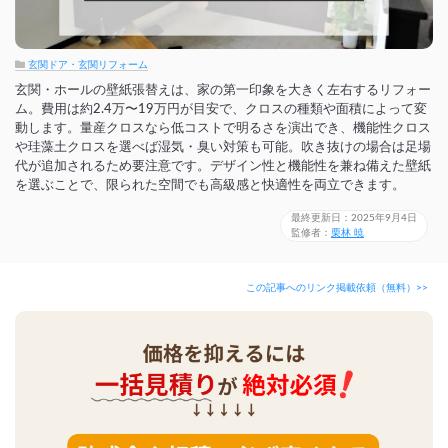
玄関ドア・玄関リフォーム
玄関・ホールの壁紙張替えは、家の第一印象を大きく左右するリフォー
ム。費用は約2.4万〜19万円が目安で、クロスの種類や面積によって変
動します。量産クロスなら低コストで明るさを演出でき、機能性クロス
や珪藻土クロスを選べば湿気・臭い対策も可能。吹き抜けの場合は足場
代が追加されるため要注意です。デザイン性と機能性を兼ね備えた壁紙
を選ぶことで、限られた空間でも高級感と快適性を両立できます。
最終更新日：2025年9月4日
監修者：
栗林 暁
この記事へのリンク掲載依頼（無料）>>