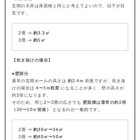
玄関の天井は床面積と同じと考えてよいので、以下が目
安です。
2畳 →
約3.3㎡
3畳 →
約5㎡
【吹き抜けの場合】
●壁部分
通常の玄関ホールの高さは
約2.4m
前後ですが、吹き抜
けの場合は
4〜5m程度
になることが多く、壁の高さが
約2倍になります。
そのため、同じ2〜3畳の広さでも
壁面積は通常の約2倍
（30〜50㎡前後）
となるのが一般的です。
2畳 →
約30㎡〜36㎡
3畳 →
約40㎡〜50㎡