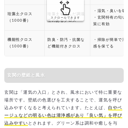
・湿気・臭いを吸
珪藻土クロス
珪藻土を含んだ調湿
・玄関特有の匂い
スクロールできます
（1000番）
性のあるクロス
策に有効
機能性クロス
防臭・防汚・抗菌な
・掃除が簡単で清
（1000番）
ど機能付きクロス
感を保てる
玄関の壁紙と風水
玄関は「運気の入口」とされ、風水において特に重要な
場所です。壁紙の色選びを工夫することで、運気を呼び
込みやすくなると考えられています。たとえば、
白やベ
ージュなどの明るい色は清浄感があり「良い気」を呼び
込みやすい
とされます。グリーン系は調和や癒しを与