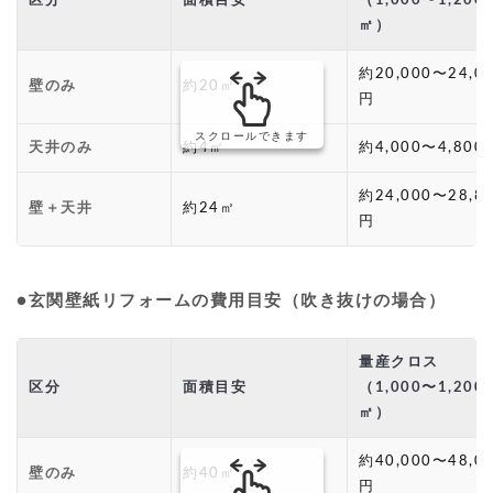
区分
面積目安
（1,000〜1,200
㎡）
約20,000〜24,0
壁のみ
約20㎡
円
スクロールできます
天井のみ
約4㎡
約4,000〜4,800
約24,000〜28,8
壁＋天井
約24㎡
円
●玄関壁紙リフォームの費用目安（吹き抜けの場合）
量産クロス
区分
面積目安
（1,000〜1,200
㎡）
約40,000〜48,0
壁のみ
約40㎡
円