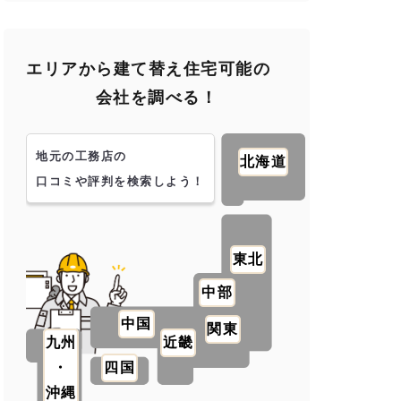
エリアから建て替え住宅可能の
会社を調べる！
地元の工務店の
北海道
口コミや評判を検索しよう！
東北
中部
中国
関東
九州
近畿
・
四国
沖縄