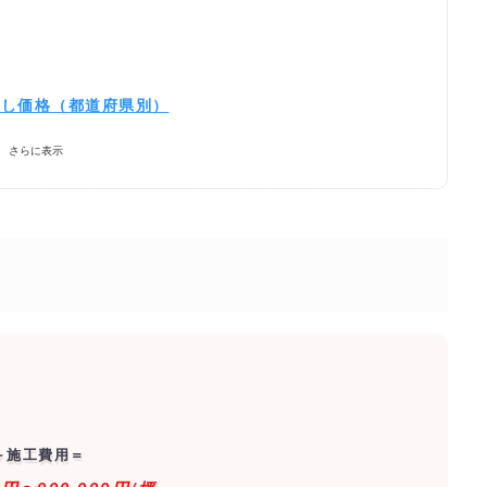
なし価格（都道府県別）
？
さらに表示
る優良会社を探す！
＋施工費用＝