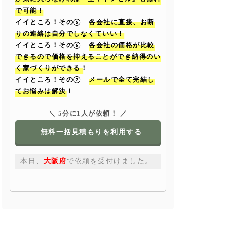
で可能！
イイところ！その⑤
各会社に直接、お断
りの連絡は自分でしなくていい！
イイところ！その⑥
各会社の価格が比較
できるので価格を抑えることができ納得のい
く家づくりができる！
イイところ！その⑦
メールで全て完結し
てお悩みは解決！
＼ 5分に1人が依頼！ ／
無料一括見積もりを利用する
本日、
大阪府
で依頼を受付けました。