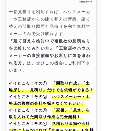
一括見積りを利用すれば、ハウスメーカ
ーや工務店からの建て替えの新築・建て
替えの間取り図面と見積りを完全無料で
メールのみで受け取れます。
『建て替えを検討中で複数社の見積もり
を比較してみたい方』『工務店やハウス
メーカーの直接依頼やお断りに気を遣わ
れる方』
は、ぜひこの機会にご利用下さ
いませ。
イイところ！その①
「間取り作成」「土
地探し」「見積り」だけでも依頼ができる！
イイところ！その②
ハウスメーカー・工
務店の複数の会社を探さなくてもいい！
イイところ！その③
「家相」「風水」を
取り入れてた間取り作成も完全無料！
イイところ！その④
見積もり金額や会社
が気に入らなければ『全キャンセル』も無料