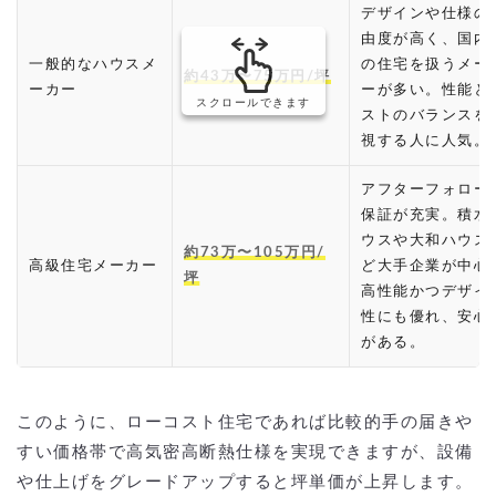
デザインや仕様の
由度が高く、国内
一般的なハウスメ
の住宅を扱うメー
約43万〜75万円/坪
ーカー
ーが多い。性能と
スクロールできます
ストのバランスを
視する人に人気。
アフターフォロー
保証が充実。積水
ウスや大和ハウス
約73万〜105万円/
高級住宅メーカー
ど大手企業が中心
坪
高性能かつデザイ
性にも優れ、安心
がある。
このように、ローコスト住宅であれば比較的手の届きや
すい価格帯で高気密高断熱仕様を実現できますが、設備
や仕上げをグレードアップすると坪単価が上昇します。