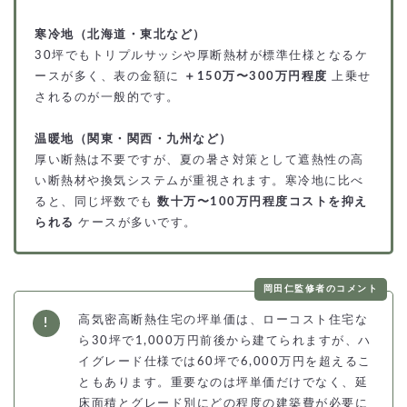
寒冷地（北海道・東北など）
30坪でもトリプルサッシや厚断熱材が標準仕様となるケ
ースが多く、表の金額に
＋150万〜300万円程度
上乗せ
されるのが一般的です。
温暖地（関東・関西・九州など）
厚い断熱は不要ですが、夏の暑さ対策として遮熱性の高
い断熱材や換気システムが重視されます。寒冷地に比べ
ると、同じ坪数でも
数十万〜100万円程度コストを抑え
られる
ケースが多いです。
岡田仁監修者のコメント
高気密高断熱住宅の坪単価は、ローコスト住宅な
ら30坪で1,000万円前後から建てられますが、ハ
イグレード仕様では60坪で6,000万円を超えるこ
ともあります。重要なのは坪単価だけでなく、延
床面積とグレード別にどの程度の建築費が必要に