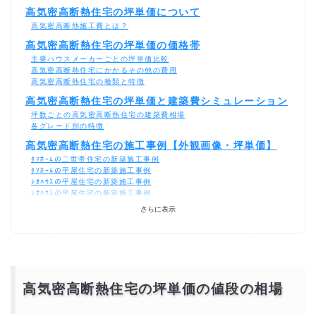
高気密高断熱住宅の坪単価について
高気密高断熱施工費とは？
高気密高断熱住宅の坪単価の価格帯
主要ハウスメーカーごとの坪単価比較
高気密高断熱住宅にかかるその他の費用
高気密高断熱住宅の種類と特徴
高気密高断熱住宅の坪単価と建築費シミュレーション
坪数ごとの高気密高断熱住宅の建築費相場
各グレード別の特徴
高気密高断熱住宅の施工事例【外観画像・坪単価】
ﾀﾏﾎｰﾑの二世帯住宅の新築施工事例
ﾀﾏﾎｰﾑの平屋住宅の新築施工事例
ﾚｵﾊｳｽの平屋住宅の新築施工事例
ﾚｵﾊｳｽの平屋住宅の新築施工事例
秀光ビルドの二世帯住宅の新築施工事例
さらに表示
秀光ﾋﾞﾙﾄﾞの平屋住宅の新築施工事例
高気密高断熱住宅の見積もりを予算オーバーしないよ
うに格安にするには？
相見積もりとは？
一括見積もり無料サービスで安く高気密高断熱住宅をできる優良会社を
探す！
高気密高断熱住宅の坪単価の値段の相場
より安価で依頼するには？