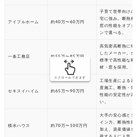
子育て世帯向けの
宅に強み。断熱材
アイフルホーム
約40万〜60万円
窓の性能をオプシ
ンで選べる。
高気密高断熱に特
したメーカー。全
一条工務店
約55万〜85万円
標準で高性能な断
材・窓を採用。
スクロールできます
工場生産による高
度施工。断熱・気
セキスイハイム
約65万〜90万円
性能の安定性が高
い。
大手の安心感とデ
イン力。断熱性能
積水ハウス
約70万〜100万円
加え、資産価値を
視する人に人気。