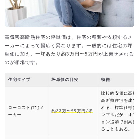
高気密高断熱住宅の坪単価は、住宅の種類や依頼するメ
ーカーによって幅広く異なります。一般的には住宅の坪
単価に加え、
一坪あたり約3万円〜5万円
が上乗せされる
のが相場です。
住宅タイプ
坪単価の目安
特徴
比較的安価に高気
高断熱住宅を建て
ローコスト住宅メ
れる。標準仕様は
約33万〜55万円/坪
ーカー
ンプルだが、オプ
ョン追加で割高に
ることもある。