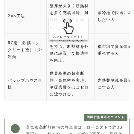
壁厚が大きく断熱材
を多く充填可能。耐
寒冷地で快適に暮
2×6工法
震性・断熱性が高
したい人
い。
スクロールできます
高い気密性と耐久性
RC造（鉄筋コン
を持つ。断熱材を外
都市部で資産価値
クリート造）＋外
側に設置して快適性
重視する人
断熱
を向上。
世界基準の超高断
パッシブハウス仕
熱・高気密を実現。
光熱費削減を最優
様
冷暖房費をほぼゼロ
にする人
に近づける。
岡田仁監修者のコメント
高気密高断熱住宅の坪単価は、ローコストで約33