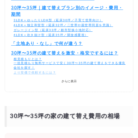
30坪〜35坪｜建て替えプラン別のイメージ・費用・
期間
3LDK＋ゆったりLDK型（延床30坪／子育て世帯向け）
4LDK＋独立和室型（延床32坪／二世帯や親世帯同居を意識）
ガレージイン型（延床33坪／都市型狭小地対応）
4LDK＋吹き抜け型（延床35坪／開放感重視）
「土地あり・なし」で何が違う？
30坪〜35坪の建て替えを激安・格安でするには？
相見積もりとは？
一括見積もり無料サービスで安く30坪〜35坪の建て替えをできる優良
会社を探す！
より安価で依頼するには？
さらに表示
30坪〜35坪の家の建て替え費用の相場