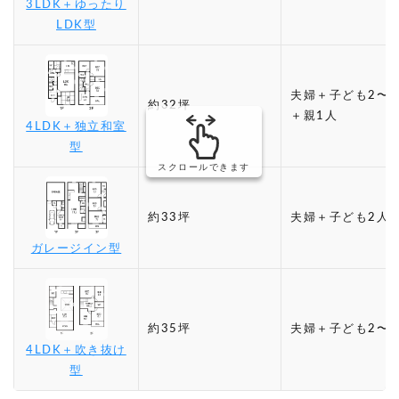
3LDK＋ゆったり
LDK型
夫婦＋子ども2〜3
約32坪
＋親1人
4LDK＋独立和室
型
スクロールできます
約33坪
夫婦＋子ども2人
ガレージイン型
約35坪
夫婦＋子ども2〜3
4LDK＋吹き抜け
型