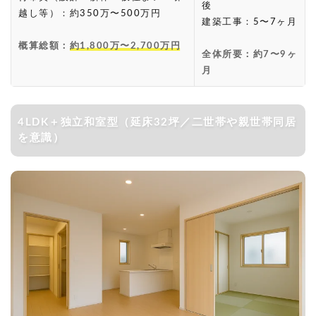
後
越し等）：約350万〜500万円
建築工事：5〜7ヶ月
概算総額：
約1,800万〜2,700万円
全体所要：約7〜9ヶ
月
4LDK＋独立和室型（延床32坪／二世帯や親世帯同居
を意識）