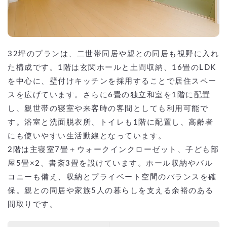
32坪のプランは、二世帯同居や親との同居も視野に入れ
た構成です。1階は玄関ホールと土間収納、16畳のLDK
を中心に、壁付けキッチンを採用することで居住スペー
スを広げています。さらに6畳の独立和室を1階に配置
し、親世帯の寝室や来客時の客間としても利用可能で
す。浴室と洗面脱衣所、トイレも1階に配置し、高齢者
にも使いやすい生活動線となっています。
2階は主寝室7畳＋ウォークインクローゼット、子ども部
屋5畳×2、書斎3畳を設けています。ホール収納やバル
コニーも備え、収納とプライベート空間のバランスを確
保。親との同居や家族5人の暮らしを支える余裕のある
間取りです。