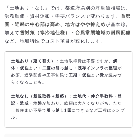
「土地あり・なし」では、都道府県別の坪単価相場は、
労務単価・資材運搬・需要バランスで変わります。
首都
圏・近畿の中心部は高め、地方はやや抑えめ
が基本線。
加えて
雪対策（寒冷地仕様）・台風常襲地域の耐風配慮
など、地域特性でコスト項目が変化します。
土地あり（建て替え）
：土地取得費は不要ですが、
解
体・仮住まい・二度の引っ越し・既存インフラの整理
が
必須。近隣配慮や工事制限で
工期・仮住まい費
が読みづ
らくなることも。
土地なし（新規取得＋新築）
：
土地代・仲介手数料・登
記・造成・地盤
が加わり、総額は大きくなりがち。ただ
し仮住まい不要で
引っ越し1回
にできるなど工程はシンプ
ル。