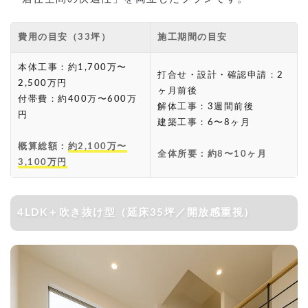
費用の目安（33坪）
施工期間の目安
本体工事：約1,700万〜
打合せ・設計・確認申請：2
2,500万円
ヶ月前後
付帯費：約400万〜600万
解体工事：3週間前後
円
建築工事：6〜8ヶ月
概算総額：
約2,100万〜
全体所要：約8〜10ヶ月
3,100万円
4LDK＋吹き抜け型（延床35坪／開放感重視）