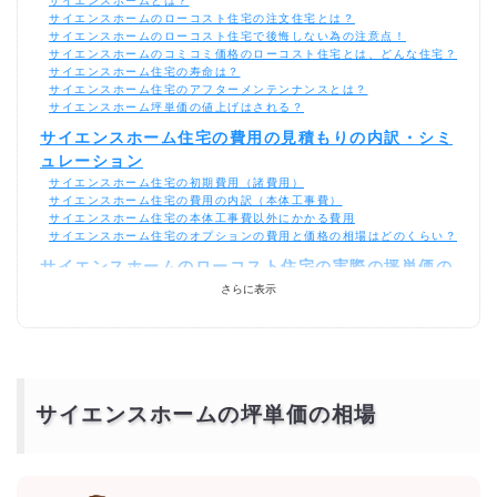
サイエンスホームとは？
サイエンスホームのローコスト住宅の注文住宅とは？
サイエンスホームのローコスト住宅で後悔しない為の注意点！
サイエンスホームのコミコミ価格のローコスト住宅とは、どんな住宅？
サイエンスホーム住宅の寿命は？
サイエンスホーム住宅のアフターメンテンナンスとは？
サイエンスホーム坪単価の値上げはされる？
サイエンスホーム住宅の費用の見積もりの内訳・シミ
ュレーション
サイエンスホーム住宅の初期費用（諸費用）
サイエンスホーム住宅の費用の内訳（本体工事費）
サイエンスホーム住宅の本体工事費以外にかかる費用
サイエンスホーム住宅のオプションの費用と価格の相場はどのくらい？
サイエンスホームのローコスト住宅の実際の坪単価の
平均価格の相場
さらに表示
サイエンスホーム住宅の間取り別の価格の相場
サイエンスホーム住宅を総額1000万円以下で建てれる坪数の実例は？
サイエンスホーム住宅は平屋がおすすめ！1000万円
以下が相場！
300万円・400万円・500万円でもサイエンスホーム住宅の平屋なら建
サイエンスホームの坪単価の相場
てれる？
600万円のサイエンスホーム住宅なら平屋がおすすめ
900万円・800万円・700万円のサイエンスホーム住宅の間取りの構造
は？
自由設計のサイエンスホーム住宅のコストの抑え方