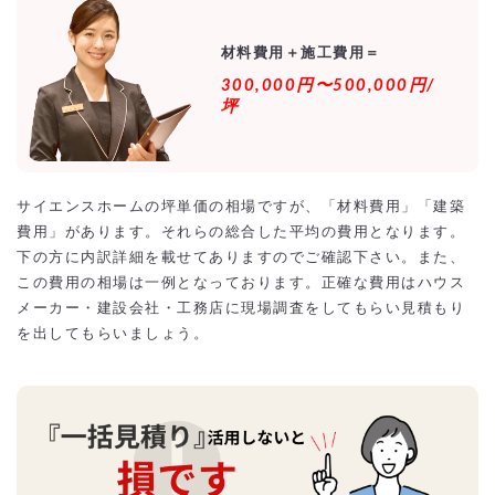
サイエンスホーム以外のローコスト住宅のおすすめの
ハウスメーカーのランキング
材料費用＋施工費用＝
サイエンスホームなら総額1500万以下で土地込み30
300,000円〜500,000円/
坪〜35坪は可能！？
坪
サイエンスホーム住宅の土地代の相場（地方別）
サイエンスホーム住宅の施工事例【外観画像・坪単
価】
サイエンスホームの坪単価の相場ですが、「材料費用」「建築
ｻｲｴﾝｽﾎｰﾑの2階建て住宅の新築施工事例
ｻｲｴﾝｽﾎｰﾑの2階建て住宅の新築施工事例
費用」があります。それらの総合した平均の費用となります。
下の方に内訳詳細を載せてありますのでご確認下さい。また、
サイエンスホーム住宅の相場をオーバーしないように
最安値の激安にするには？
この費用の相場は一例となっております。正確な費用はハウス
相見積もりとは？
メーカー・建設会社・工務店に現場調査をしてもらい見積もり
一括見積もり無料サービスで安くサイエンスホーム住宅をできる優良会
を出してもらいましょう。
社を探す！
より安価で依頼するには？