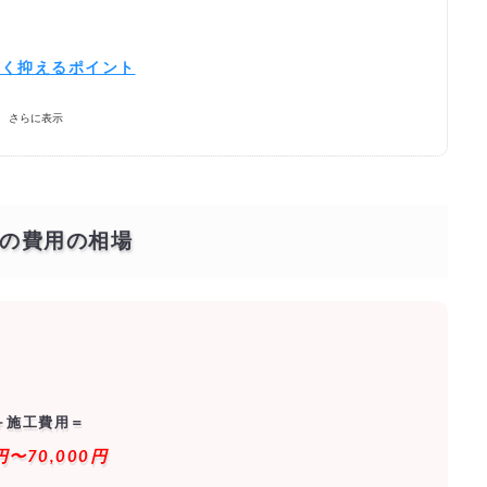
安く抑えるポイント
さらに表示
自分でする費用はどのくらい？
の費用の相場
選ぶポイントは？どこに頼むと正解？
格安でするには？
＋施工費用＝
きる優良業者を探す！
円〜70,000円