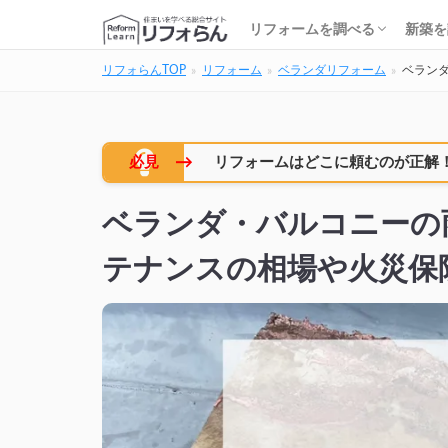
基礎知識・費用を調べる
リフォーム会社を調べる
リフォームローンを調べる
保険・補助金を調べる
基礎
建築
家の
土地
住宅
リフォームを調べる
新築を
リフォらんTOP
リフォーム
ベランダリフォーム
ベラン
基礎知識・費用を調べる
リフォーム会社を調べる
リフォームローンを調べる
保険・補助金を調べる
基礎
建築
家の
土地
住宅
→
必見
リフォームはどこに頼むのが正解
ベランダ・バルコニーの
テナンスの相場や火災保