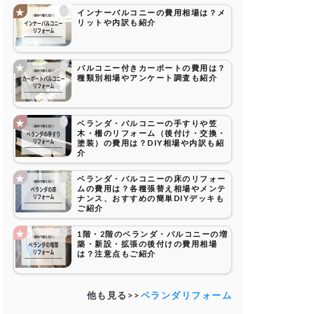
インナーバルコニーの費用相場は？メ
リットや内訳も紹介
バルコニー付きカーポートの費用は？
種類別相場やアンケート調査も紹介
ベランダ・バルコニーの手すりや笠
木・柵のリフォーム（後付け・交換・
塗装）の費用は？DIY相場や内訳も紹
介
ベランダ・バルコニーの床のリフォー
ムの費用は？各種張替え相場やメンテ
ナンス、おすすめの簡単DIYデッキも
ご紹介
1階・2階のベランダ・バルコニーの増
築・新設・拡張の後付けの費用相場
は？注意点もご紹介
他も見る>>
ベランダリフォーム