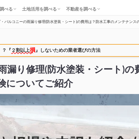
知識・費用を調べる
会社・工務店を調べる
解体を調べる
購入を調べる
ローンを調べる
基礎知識を調べる
土地活用会社を調べる
利回り・初期費用を調べる
不動産売却を調べる
不動産購入を調べる
不動産投資を調べる
調べる
土地活用を調べる
不動産を調べる
ダ・バルコニーの雨漏り修理(防水塗装・シート)の費用は？防水工事のメンテナンス
知識・費用を調べる
会社・工務店を調べる
解体を調べる
購入を調べる
ローンを調べる
基礎知識を調べる
土地活用会社を調べる
利回り・初期費用を調べる
不動産売却を調べる
不動産購入を調べる
不動産投資を調べる
損
！？
『
２割以上
』しないための業者選びの方法
雨漏り修理(防水塗装・シート)の
険についてご紹介