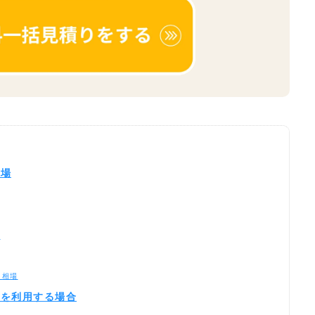
相場
て
用相場
険を利用する場合