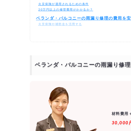
火災保険が適用されるための条件
20万円以上の修理費用がかかるか？
ベランダ・バルコニーの雨漏り修理の費用を
火災保険や補助金を活用する
自社施工業者
DIYをする
ベランダ・バルコニーの雨漏り修理をDIY・
DIYでベランダの防水の塗装をする為の材料の費用
DIYの総額費用
DIYとプロの費用を比較
ベランダ・バルコニーの雨漏り修理
ベランダ・バルコニーの雨漏り修理の業者の
資格を持った専門業者
特化した専門業者
実績が豊富
アフターサービス
瑕疵保険加入会社
ベランダ・バルコニーの雨漏り修理を激安・
相見積もりとは？
材料費用
一括見積もり無料サービスで安くベランダの雨漏り修理をで
30,000
より安価で依頼するには？