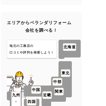
エリアからベランダリフォーム
会社を調べる！
地元の工務店の
北海道
口コミや評判を検索しよう！
東北
中部
中国
関東
九州
近畿
・
四国