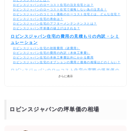
ロビンスジャパンとは？
ロビンスジャパンのローコスト住宅の注文住宅とは？
ロビンスジャパンのローコスト住宅で後悔しない為の注意点！
ロビンスジャパンのコミコミ価格のローコスト住宅とは、どんな住宅？
ロビンスジャパン住宅の寿命は？
ロビンスジャパン住宅のアフターメンテンナンスとは？
ロビンスジャパン坪単価の値上げはされる？
ロビンスジャパン住宅の費用の見積もりの内訳・シミ
ュレーション
ロビンスジャパン住宅の初期費用（諸費用）
ロビンスジャパン住宅の費用の内訳（本体工事費）
ロビンスジャパン住宅の本体工事費以外にかかる費用
ロビンスジャパン住宅のオプションの費用と価格の相場はどのくらい？
ロビンスジャパンのローコスト住宅の実際の坪単価の
平均価格の相場
さらに表示
ロビンスジャパン住宅の間取り別の価格の相場
ロビンスジャパン住宅を総額1000万円以下で建てれる坪数の実例は？
ロビンスジャパン住宅は平屋がおすすめ！1000万円
以下が相場！
300万円・400万円・500万円でもロビンスジャパン住宅の平屋なら建
ロビンスジャパンの坪単価の相場
てれる？
600万円のロビンスジャパン住宅なら平屋がおすすめ
900万円・800万円・700万円のロビンスジャパン住宅の間取りの構造
は？
自由設計のロビンスジャパン住宅のコストの抑え方