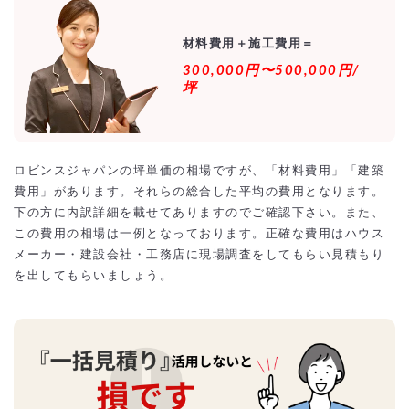
ロビンスジャパン以外のローコスト住宅のおすすめの
ハウスメーカーのランキング
材料費用＋施工費用＝
ロビンスジャパンなら総額1500万以下で土地込み30
300,000円〜500,000円/
坪〜35坪は可能！？
坪
ロビンスジャパン住宅の土地代の相場（地方別）
ロビンスジャパン住宅の施工事例【外観画像・坪単
価】
ロビンスジャパンの坪単価の相場ですが、「材料費用」「建築
ﾛﾋﾞﾝｽｼﾞｬﾊﾟﾝの2階建て住宅の新築施工事例
ﾛﾋﾞﾝｽｼﾞｬﾊﾟﾝの平屋住宅の新築施工事例
費用」があります。それらの総合した平均の費用となります。
下の方に内訳詳細を載せてありますのでご確認下さい。また、
ロビンスジャパン住宅の相場をオーバーしないように
最安値の激安にするには？
この費用の相場は一例となっております。正確な費用はハウス
相見積もりとは？
メーカー・建設会社・工務店に現場調査をしてもらい見積もり
一括見積もり無料サービスで安くロビンスジャパン住宅をできる優良会
を出してもらいましょう。
社を探す！
より安価で依頼するには？