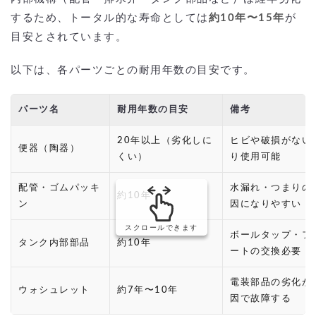
するため、トータル的な寿命としては
約10年〜15年
が
目安とされています。
以下は、各パーツごとの耐用年数の目安です。
パーツ名
耐用年数の目安
備考
20年以上（劣化しに
ヒビや破損がない
便器（陶器）
くい）
り使用可能
配管・ゴムパッキ
水漏れ・つまりの
約10年
ン
因になりやすい
スクロールできます
ボールタップ・フ
タンク内部部品
約10年
ートの交換必要
電装部品の劣化が
ウォシュレット
約7年〜10年
因で故障する