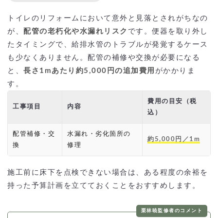
トイレのリフォームにおいて意外と見落とされがちなの
が、
配管の老朽化や水漏れリスク
です。便器を取り外し
たタイミングで、給排水管のトラブルが発覚するケース
も少なくありません。配管の補修や交換が必要になる
と、
長さ1mあたり約5,000円の追加費用
がかかりま
す。
費用の目安（税
工事項目
内容
込）
配管補修・交
水漏れ・劣化箇所の
約5,000円／1m
換
修理
施工前に床下を点検できない場合は、ある程度の余裕を
持った予算計画を立てておくことをおすすめします。
栗林暁監修者のコメント