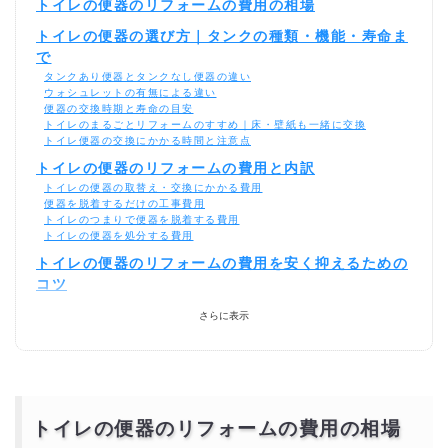
トイレの便器のリフォームの費用の相場
トイレの便器の選び方｜タンクの種類・機能・寿命ま
で
タンクあり便器とタンクなし便器の違い
ウォシュレットの有無による違い
便器の交換時期と寿命の目安
トイレのまるごとリフォームのすすめ｜床・壁紙も一緒に交換
トイレ便器の交換にかかる時間と注意点
トイレの便器のリフォームの費用と内訳
トイレの便器の取替え・交換にかかる費用
便器を脱着するだけの工事費用
トイレのつまりで便器を脱着する費用
トイレの便器を処分する費用
トイレの便器のリフォームの費用を安く抑えるための
コツ
商品だけを自分で購入し、施工だけ業者に依頼する
さらに表示
自社施工の業者に直接依頼する
自分で取り付ける（DIY）
複数の業者から見積もりを取る
トイレの便器の業者はどこに頼むべき？選ぶ際の4つ
のポイント
特化した専門業者を選ぶ
トイレの便器のリフォームの費用の相場
実績が豊富な業者を選ぶ