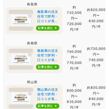
単価や土地購
鳥取県
入の相場もご
約
紹介
約820,000
鳥取県の注文
710,000
円〜
住宅で評判・
円〜
口コミが良い
830,000
720,000
おすすめの建
円/坪
記事を読む
円/坪
築会社・工務
店は？坪単価
や土地購入の
島根県
相場もご紹介
約
約730,000
島根県の注文
760,000
円〜
住宅で評判・
円〜
口コミが良い
740,000
770,000
おすすめの建
円/坪
記事を読む
円/坪
築会社・工務
店は？坪単価
や土地購入の
岡山県
相場もご紹介
約
約830,000
岡山県の注文
800,000
円〜
住宅で評判・
円〜
口コミが良い
840,000
810,000
おすすめの建
円/坪
記事を読む
円/坪
築会社・工務