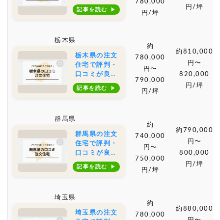
780,000
おすすめの建
円/坪
記事を読む
円/坪
築会社・工務
店は？坪単価
や土地購入の
栃木県
相場もご紹介
約
約810,000
栃木県の注文
780,000
円〜
住宅で評判・
円〜
口コミが良い
820,000
790,000
おすすめの建
円/坪
記事を読む
円/坪
築会社・工務
店は？坪単価
や土地購入の
群馬県
相場もご紹介
約
約790,000
群馬県の注文
740,000
円〜
住宅で評判・
円〜
口コミが良い
800,000
750,000
おすすめの建
円/坪
記事を読む
円/坪
築会社・工務
店は？坪単価
や土地購入の
埼玉県
相場もご紹介
約
約880,000
埼玉県の注文
780,000