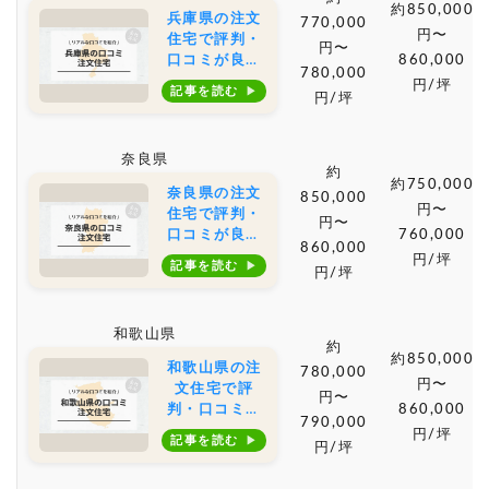
約850,000
兵庫県の注文
770,000
円〜
住宅で評判・
円〜
口コミが良い
860,000
780,000
おすすめの建
円/坪
記事を読む
円/坪
築会社・工務
店は？坪単価
や土地購入の
奈良県
相場もご紹介
約
約750,000
奈良県の注文
850,000
円〜
住宅で評判・
円〜
口コミが良い
760,000
860,000
おすすめの建
円/坪
記事を読む
円/坪
築会社・工務
店は？坪単価
や土地購入の
和歌山県
相場もご紹介
約
約850,000
和歌山県の注
780,000
円〜
文住宅で評
円〜
判・口コミが
860,000
790,000
良いおすすめ
円/坪
記事を読む
円/坪
の建築会社・
工務店は？坪