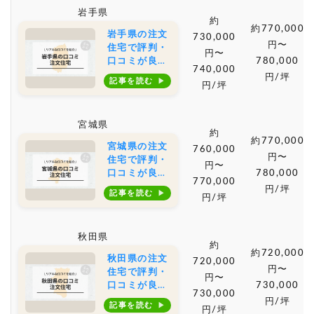
や土地購入の
岩手県
相場もご紹介
約
約770,000
岩手県の注文
730,000
円〜
住宅で評判・
円〜
口コミが良い
780,000
740,000
おすすめの建
円/坪
記事を読む
円/坪
築会社・工務
店は？坪単価
や土地購入の
宮城県
相場もご紹介
約
約770,000
宮城県の注文
760,000
円〜
住宅で評判・
円〜
口コミが良い
780,000
770,000
おすすめの建
円/坪
記事を読む
円/坪
築会社・工務
店は？坪単価
や土地購入の
秋田県
相場もご紹介
約
約720,000
秋田県の注文
720,000
円〜
住宅で評判・
円〜
口コミが良い
730,000
730,000
おすすめの建
円/坪
記事を読む
円/坪
築会社・工務