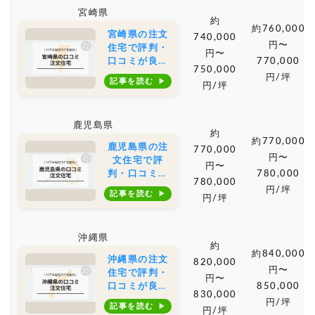
や土地購入の
宮崎県
相場もご紹介
約
約760,000
宮崎県の注文
740,000
円〜
住宅で評判・
円〜
口コミが良い
770,000
750,000
おすすめの建
円/坪
記事を読む
円/坪
築会社・工務
店は？坪単価
や土地購入の
鹿児島県
相場もご紹介
約
約770,000
鹿児島県の注
770,000
円〜
文住宅で評
円〜
判・口コミが
780,000
780,000
良いおすすめ
円/坪
記事を読む
円/坪
の建築会社・
工務店は？坪
単価や土地購
沖縄県
入の相場もご
約
紹介
約840,000
沖縄県の注文
820,000
円〜
住宅で評判・
円〜
口コミが良い
850,000
830,000
おすすめの建
円/坪
記事を読む
円/坪
築会社・工務