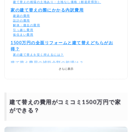
建て替えの相場の土地あり・土地なし価格（都道府県別）
家の建て替えの際にかかる内訳費用
建築の費用
設計の費用
解体・撤去の費用
引っ越し費用
仮住まい費用
1500万円の全面リフォームと建て替えどちらがお
得？
家の建て替えを安く抑えるには？
建て替え費用の補助金額の相場は？
建て替えの助成金
さらに表示
解体の助成金
設備の設置の助成金
緑化の助成金
消費税の助成金
家の建て替えを1500万円をオーバーしないように抑
建て替えの費用がコミコミ1500万円で家
えるには？
相見積もりとは？
ができる？
一括見積もり無料サービスで安く家の建て替えをできる優良会社を探
す！
より安価で依頼するには？