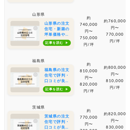
店は？坪単価
や土地購入の
山形県
相場もご紹介
約
約760,000
山形県の注文
740,000
円〜
住宅・新築の
円〜
坪単価格や土
770,000
750,000
地購入の相場
円/坪
記事を読む
円/坪
とおすすめの
工務店の口コ
ミ・評判
福島県
約
約800,000
福島県の注文
810,000
円〜
住宅で評判・
円〜
口コミが良い
810,000
820,000
おすすめの建
円/坪
記事を読む
円/坪
築会社・工務
店は？坪単価
や土地購入の
茨城県
相場もご紹介
約
約820,000
茨城県の注文
770,000
円〜
住宅で評判・
円〜
口コミが良い
830,000