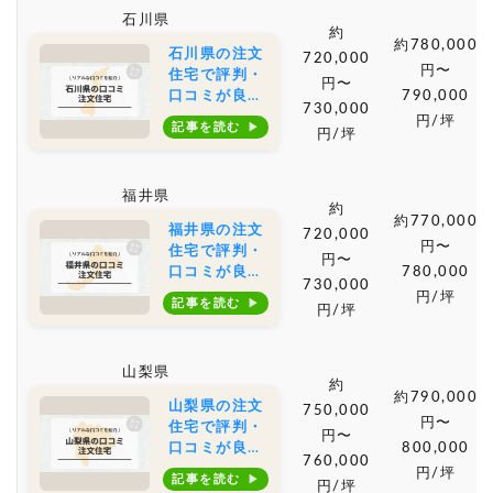
や土地購入の
石川県
相場もご紹介
約
約780,000
石川県の注文
720,000
円〜
住宅で評判・
円〜
口コミが良い
790,000
730,000
おすすめの建
円/坪
記事を読む
円/坪
築会社・工務
店は？坪単価
や土地購入の
福井県
相場もご紹介
約
約770,000
福井県の注文
720,000
円〜
住宅で評判・
円〜
口コミが良い
780,000
730,000
おすすめの建
円/坪
記事を読む
円/坪
築会社・工務
店は？坪単価
や土地購入の
山梨県
相場もご紹介
約
約790,000
山梨県の注文
750,000
円〜
住宅で評判・
円〜
口コミが良い
800,000
760,000
おすすめの建
円/坪
記事を読む
円/坪
築会社・工務