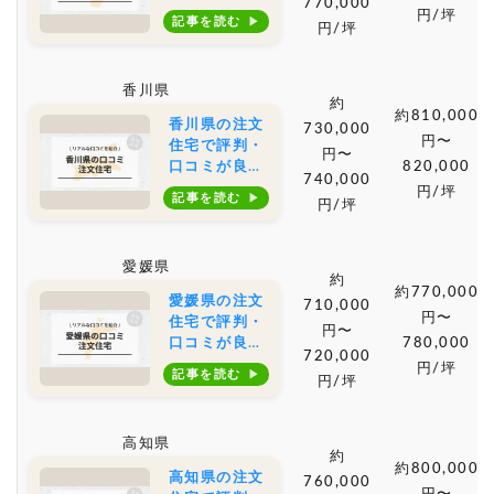
770,000
おすすめの建
円/坪
記事を読む
円/坪
築会社・工務
店は？坪単価
や土地購入の
香川県
相場もご紹介
約
約810,000
香川県の注文
730,000
円〜
住宅で評判・
円〜
口コミが良い
820,000
740,000
おすすめの建
円/坪
記事を読む
円/坪
築会社・工務
店は？坪単価
や土地購入の
愛媛県
相場もご紹介
約
約770,000
愛媛県の注文
710,000
円〜
住宅で評判・
円〜
口コミが良い
780,000
720,000
おすすめの建
円/坪
記事を読む
円/坪
築会社・工務
店は？坪単価
や土地購入の
高知県
相場もご紹介
約
約800,000
高知県の注文
760,000