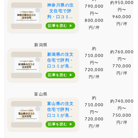
約950,000
神奈川県の注
790,000
円〜
文住宅で評
円〜
判・口コミが
960,000
800,000
良いおすすめ
円/坪
記事を読む
円/坪
の建築会社・
工務店は？坪
単価や土地購
新潟県
入の相場もご
約
紹介
約760,000
新潟県の注文
710,000
円〜
住宅で評判・
円〜
口コミが良い
770,000
720,000
おすすめの建
円/坪
記事を読む
円/坪
築会社・工務
店は？坪単価
や土地購入の
富山県
相場もご紹介
約
約740,000
富山県の注文
710,000
円〜
住宅で評判・
円〜
口コミが良い
750,000
720,000
おすすめの建
円/坪
記事を読む
円/坪
築会社・工務
店は？坪単価