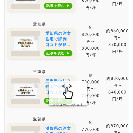
820,000
おすすめの建
円/坪
記事を読む
円/坪
築会社・工務
店は？坪単価
や土地購入の
愛知県
相場もご紹介
約
約860,000
愛知県の注文
820,000
円〜
住宅で評判・
円〜
口コミが良い
870,000
830,000
おすすめの建
円/坪
記事を読む
円/坪
築会社・工務
店は？坪単価
や土地購入の
三重県
相場もご紹介
約
約830,000
三重県の注文
780,000
円〜
住宅で評判・
円〜
口コミが良い
840,000
790,000
おすすめの建
円/坪
記事を読む
円/坪
築会社・工務
スクロールできます
店は？坪単価
や土地購入の
滋賀県
相場もご紹介
約
約870,000
滋賀県の注文
770,000