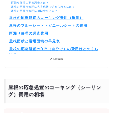
雨漏り修理の事前調査とは？
屋根の雨漏り修理に火災保険で認められるには？
屋根の雨漏り修理に補助金がある？
屋根の応急処置のコーキング費用（単価）
屋根のブルーシート・ビニールシートの費用
雨漏り修理の調査費用
屋根面積と足場面積の早見表
屋根の応急処置のDIY（自分で）の費用はどのくら
い？
さらに表示
DIYで屋根のの応急処置をする為の道具の費用
屋根のコーキングの応急処置の材料の費用
DIYとプロの費用を比較
屋根の応急処置のコーキングを激安・格安でするに
は？
相見積もりとは？
屋根の応急処置のコーキング（シーリン
一括見積もり無料サービスで安く屋根の応急処置のコーキングをできる
優良業者を探す！
グ）費用の相場
より安価で依頼するには？