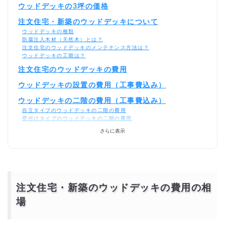
ウッドデッキの3坪の価格
注文住宅・新築のウッドデッキについて
ウッドデッキの種類
防腐注入木材（天然木）とは？
注文住宅のウッドデッキのメンテナンス方法は？
ウッドデッキの工期は？
注文住宅のウッドデッキの費用
ウッドデッキの設置の費用（工事費込み）
ウッドデッキの二階の費用（工事費込み）
自立タイプのウッドデッキの二階の費用
壁付けタイプのウッドデッキの二階の費用
さらに表示
傾斜面・法面のウッドデッキの費用
ウッドデッキの屋根付き価格
ウッドデッキメンテナンスの費用
ウッドデッキの張替え・交換の費用（工事費込み）
ウッドデッキの塗装の塗り替えの費用（再塗装）
注文住宅・新築のウッドデッキの費用の相
注文住宅の見積もりを予算オーバーしないようにする
場
には？
相見積もりとは？
一括見積もり無料サービスで安く注文住宅をできる優良会社を探す！