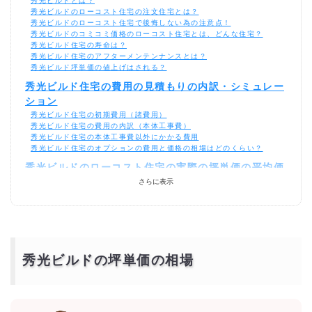
秀光ビルドとは？
秀光ビルドのローコスト住宅の注文住宅とは？
秀光ビルドのローコスト住宅で後悔しない為の注意点！
秀光ビルドのコミコミ価格のローコスト住宅とは、どんな住宅？
秀光ビルド住宅の寿命は？
秀光ビルド住宅のアフターメンテンナンスとは？
秀光ビルド坪単価の値上げはされる？
秀光ビルド住宅の費用の見積もりの内訳・シミュレー
ション
秀光ビルド住宅の初期費用（諸費用）
秀光ビルド住宅の費用の内訳（本体工事費）
秀光ビルド住宅の本体工事費以外にかかる費用
秀光ビルド住宅のオプションの費用と価格の相場はどのくらい？
秀光ビルドのローコスト住宅の実際の坪単価の平均価
格の相場
さらに表示
秀光ビルド住宅の間取り別の価格の相場
秀光ビルド住宅を総額1000万円以下で建てれる坪数の実例は？
秀光ビルド住宅は平屋がおすすめ！1000万円以下が
相場！
300万円・400万円・500万円でも秀光ビルド住宅の平屋なら建てれ
秀光ビルドの坪単価の相場
る？
600万円の秀光ビルド住宅なら平屋がおすすめ
900万円・800万円・700万円の秀光ビルド住宅の間取りの構造は？
自由設計の秀光ビルド住宅のコストの抑え方