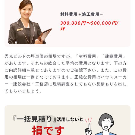
秀光ビルド以外のローコスト住宅のおすすめのハウス
メーカーのランキング
材料費用＋施工費用＝
秀光ビルドなら総額1500万以下で土地込み30坪〜35
300,000円〜500,000円/
坪は可能！？
坪
秀光ビルド住宅の土地代の相場（地方別）
秀光ビルド住宅の施工事例【外観画像・坪単価】
秀光ﾋﾞﾙﾄﾞの平屋住宅の新築施工事例
秀光ﾋﾞﾙﾄﾞの2階建て住宅の新築施工事例
秀光ビルドの坪単価の相場ですが、「材料費用」「建築費用」
秀光ビルド住宅の相場をオーバーしないように最安値
があります。それらの総合した平均の費用となります。下の方
の激安にするには？
に内訳詳細を載せてありますのでご確認下さい。また、この費
相見積もりとは？
用の相場は一例となっております。正確な費用はハウスメーカ
一括見積もり無料サービスで安く秀光ビルド住宅をできる優良会社を探
す！
ー・建設会社・工務店に現場調査をしてもらい見積もりを出し
より安価で依頼するには？
てもらいましょう。