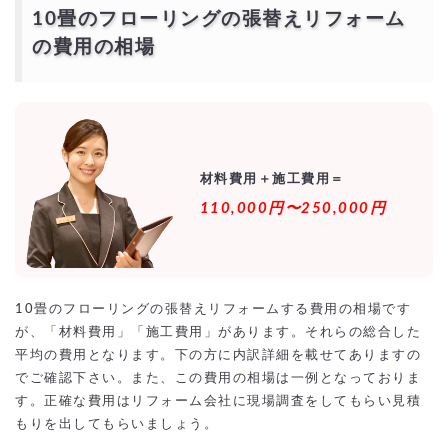
DIYでお得に10畳のフローリングを張り替えるおすす
10畳のフローリングの張替えリフォーム
め床材
の費用の相場
賃貸でも張替え可能な「イージーロックフローリング」
10畳のフローリングの業者の選ぶコツは？
特化した専門業者
実績が豊富
アフターサービス
瑕疵保険加入会社
10畳のフローリングのリフォームを激安・格安でする
材料費用＋施工費用＝
には？
110,000円〜250,000円
相見積もりとは？
一括見積もり無料サービスで安く10畳のフローリングのリフォームを
できる優良業者を探す！
より安価で依頼するには？
10畳のフローリングの張替えリフォームする費用の相場です
が、「材料費用」「施工費用」があります。それらの総合した
平均の費用となります。下の方に内訳詳細を載せてありますの
でご確認下さい。また、この費用の相場は一例となっておりま
す。正確な費用はリフォーム会社に現場調査をしてもらい見積
もりを出してもらいましょう。