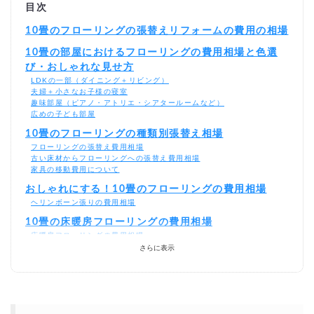
目次
10畳のフローリングの張替えリフォームの費用の相場
10畳の部屋におけるフローリングの費用相場と色選
び・おしゃれな見せ方
LDKの一部（ダイニング＋リビング）
夫婦＋小さなお子様の寝室
趣味部屋（ピアノ・アトリエ・シアタールームなど）
広めの子ども部屋
10畳のフローリングの種類別張替え相場
フローリングの張替え費用相場
古い床材からフローリングへの張替え費用相場
家具の移動費用について
おしゃれにする！10畳のフローリングの費用相場
ヘリンボーン張りの費用相場
10畳の床暖房フローリングの費用相場
床暖房フローリングの費用相場
さらに表示
10畳のフローリングのリフォームの費用を安く抑える
ポイント
フローリング材のみを購入
自社施工業者
DIYをする