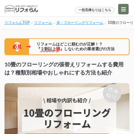
一括見積もりはこちら
リフォらんTOP
リフォーム
床・フローリングリフォーム
10畳のフロー
リフォームはどこに頼むのが正解！？
→
必見
『
２割以上
損
』しないための業者選びの方法
10畳のフローリングの張替えリフォームする費用
は？種類別相場やおしゃれにする方法も紹介