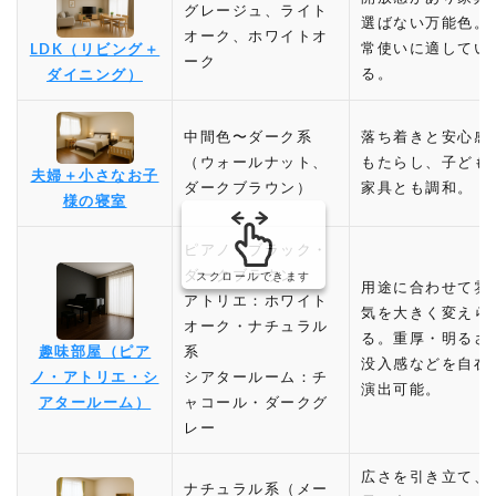
グレージュ、ライト
選ばない万能色。
オーク、ホワイトオ
常使いに適してい
LDK（リビング＋
ーク
る。
ダイニング）
中間色〜ダーク系
落ち着きと安心感
（ウォールナット、
もたらし、子ども
夫婦＋小さなお子
ダークブラウン）
家具とも調和。
様の寝室
ピアノ：ブラック・
ダークブラウン
スクロールできます
用途に合わせて雰
アトリエ：ホワイト
気を大きく変えら
オーク・ナチュラル
る。重厚・明るさ
趣味部屋（ピア
系
没入感などを自在
ノ・アトリエ・シ
シアタールーム：チ
演出可能。
アタールーム）
ャコール・ダークグ
レー
広さを引き立て、
ナチュラル系（メー