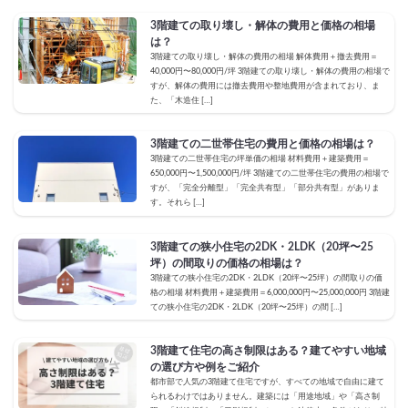
3階建ての取り壊し・解体の費用と価格の相場
は？
3階建ての取り壊し・解体の費用の相場 解体費用＋撤去費用＝
40,000円〜80,000円/坪 3階建ての取り壊し・解体の費用の相場で
すが、解体の費用には撤去費用や整地費用が含まれており、ま
た、「木造住 […]
3階建ての二世帯住宅の費用と価格の相場は？
3階建ての二世帯住宅の坪単価の相場 材料費用＋建築費用＝
650,000円〜1,500,000円/坪 3階建ての二世帯住宅の費用の相場で
すが、「完全分離型」「完全共有型」「部分共有型」がありま
す。それら […]
3階建ての狭小住宅の2DK・2LDK（20坪〜25
坪）の間取りの価格の相場は？
3階建ての狭小住宅の2DK・2LDK（20坪〜25坪）の間取りの価
格の相場 材料費用＋建築費用＝6,000,000円〜25,000,000円 3階建
ての狭小住宅の2DK・2LDK（20坪〜25坪）の間 […]
3階建て住宅の高さ制限はある？建てやすい地域
の選び方や例をご紹介
都市部で人気の3階建て住宅ですが、すべての地域で自由に建て
られるわけではありません。建築には「用途地域」や「高さ制