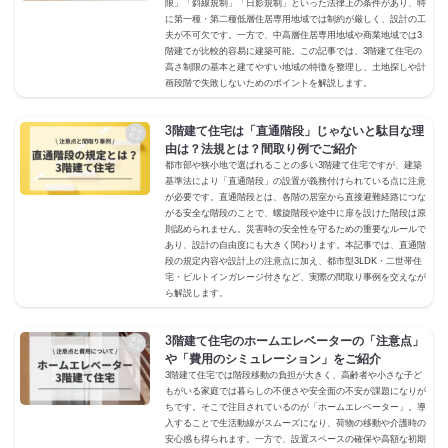
限」「斜線規制」「日影規制」といった法律上の条件があり、特
に第一種・第二種低層住居専用地域では制約が厳しく、設計の工
夫が不可欠です。一方で、中高層住居専用地域や商業地域では3
階建てが比較的容易に建築可能。この記事では、3階建て住宅の
高さ制限の基本と建てやすい地域の特徴を整理し、土地探しや計
画段階で失敗しないためのポイントを解説します。
3階建て住宅は「直通階段」じゃないと駄目な理
由は？法規とは？間取り例でご紹介
都市部や狭小地で選ばれることの多い3階建て住宅ですが、建築
基準法により「直通階段」の設置が義務付けられている点に注意
が必要です。直通階段とは、各階の居室から直接避難経路につな
がる安全な階段のことで、螺旋階段や途中に扉を設けた階段は原
則認められません。災害時の安全性を守るための重要なルールで
あり、設計の自由度にも大きく関わります。本記事では、直通階
段の規定内容や設計上の注意点に加え、都市型3LDK・二世帯住
宅・ビルトインガレージ付きなど、実際の間取り事例を交えなが
ら解説します。
3階建て住宅のホームエレベーターの「注意点」
や「費用のシミュレーション」をご紹介
3階建て住宅では階段移動の負担が大きく、高齢者や小さな子ど
もがいる家庭では暮らしの不便さや安全面の不安が課題になりが
ちです。そこで注目されているのが「ホームエレベーター」。導
入することで生活動線がスムーズになり、荷物の移動や介護時の
安心感も得られます。一方で、設置スペースの確保や高額な初期