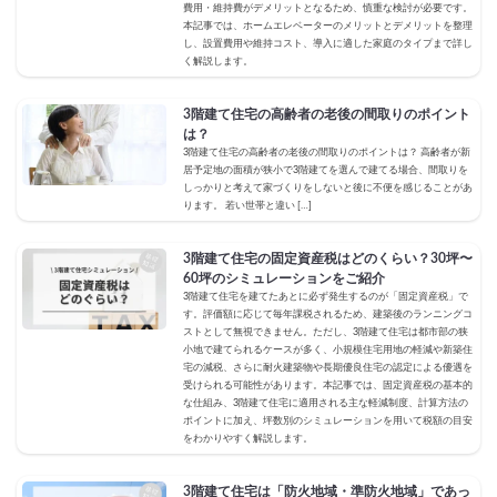
費用・維持費がデメリットとなるため、慎重な検討が必要です。
本記事では、ホームエレベーターのメリットとデメリットを整理
し、設置費用や維持コスト、導入に適した家庭のタイプまで詳し
く解説します。
3階建て住宅の高齢者の老後の間取りのポイント
は？
3階建て住宅の高齢者の老後の間取りのポイントは？ 高齢者が新
居予定地の面積が狭小で3階建てを選んで建てる場合、間取りを
しっかりと考えて家づくりをしないと後に不便を感じることがあ
ります。 若い世帯と違い […]
3階建て住宅の固定資産税はどのくらい？30坪〜
60坪のシミュレーションをご紹介
3階建て住宅を建てたあとに必ず発生するのが「固定資産税」で
す。評価額に応じて毎年課税されるため、建築後のランニングコ
ストとして無視できません。ただし、3階建て住宅は都市部の狭
小地で建てられるケースが多く、小規模住宅用地の軽減や新築住
宅の減税、さらに耐火建築物や長期優良住宅の認定による優遇を
受けられる可能性があります。本記事では、固定資産税の基本的
な仕組み、3階建て住宅に適用される主な軽減制度、計算方法の
ポイントに加え、坪数別のシミュレーションを用いて税額の目安
をわかりやすく解説します。
3階建て住宅は「防火地域・準防火地域」であっ