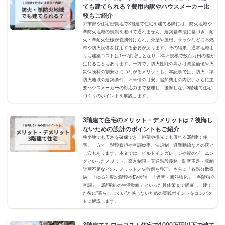
ても建てられる？費用内訳やハウスメーカー比
較もご紹介
都市部や住宅密集地で3階建て住宅を建てる際には、防火地域や
準防火地域の規制を避けて通れません。建築基準法に基づき、耐
火・準耐火仕様が義務付けられ、外壁や屋根、サッシなどに不燃
材や防火設備を採用する必要があります。その結果、通常地域よ
りも建築コストは1〜2割増しとなり、30坪規模で数百万円の差が
生じることもあります。一方で、防火性能の高さは資産価値や火
災保険料の割安さにつながるメリットも。本記事では、防火・準
防火地域の建築条件、坪単価の目安、追加費用の内訳、さらに主
要ハウスメーカーの対応力まで整理し、後悔しない3階建て住宅
づくりのポイントを解説します。
3階建て住宅のメリット・デメリットは？後悔し
ないための設計のポイントもご紹介
狭小地でも広さを確保でき、眺望や採光にも優れる3階建て住
宅。一方で、階段負担や空調効率、法規制・避難動線などの落と
し穴もあります。本文では、ビルトインガレージや縦のゾーニン
グといったメリット、高さ制限・直通階段義務・防音不足・収納
計画不足などのデメリット／失敗例を整理。さらに「各階分散収
納」「ゆる勾配の階段やEV検討」「遮音・断熱強化」「各階独立
空調」「1階完結の生活動線」といった具体策まで網羅し、建て
た後に“暮らしにくい”と感じないための実践ポイントをコンパク
トに解説します。