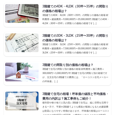
3階建ての4DK・4LDK（30坪〜35坪）の間取り
の価格の相場は？
3階建ての4DK・4LDK（30坪〜35坪）の間取りの価格の相場 材
料費用＋建築費用＝9,000,000円〜35,000,000円 3階建ての4DK・
4LDK（30坪〜35坪）の間取りの価格の相場です […]
3階建ての3DK・3LDK（25坪〜30坪）の間取り
の価格の相場は？
3階建ての3DK・3LDK（25坪〜30坪）の間取りの価格の相場 材
料費用＋建築費用＝7,500,000円〜30,000,000円 3階建ての3DK・
3LDK（25坪〜30坪）の間取りの価格の相場です […]
3階建ての間取り別の価格の相場は？
3階建て住宅の間取り別の価格の相場 材料費用＋施工費用＝
300,000円〜1,000,000円/坪 3階建て住宅の間取り別の相場です
が、注文住宅の3階建ての費用には、「ローコスト住宅メーカー
の坪単価」 […]
3階建て住宅の相場！坪単価の値段と平均価格・
費用の内訳は？施工事例もご紹介！
都市部や狭小地で人気の高い3階建て住宅は、縦に空間を活用で
きる一方で、平屋や2階建てよりも構造が複雑になるため建築費
は割高になりやすい特徴があります。坪単価の相場はローコスト