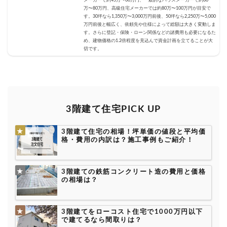
メーカーで約45万〜60万円、一般的なハウスメーカーで約60
万〜80万円、高級住宅メーカーでは約80万〜100万円が目安で
す。30坪なら1,350万〜3,000万円前後、50坪なら2,250万〜5,000
万円前後と幅広く、依頼先や仕様によって総額は大きく変動しま
す。さらに登記・保険・ローン関係などの諸費用も必要になるた
め、建物価格の1.2倍程度を見込んで資金計画を立てることが大
切です。
3階建て住宅PICK UP
3階建て住宅の相場！坪単価の値段と平均価
格・費用の内訳は？施工事例もご紹介！
3階建ての鉄筋コンクリート造の費用と価格
の相場は？
3階建てをローコスト住宅で1000万円以下
で建てるなら間取りは？