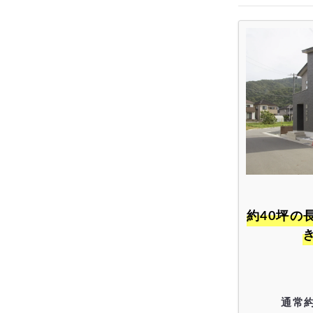
約40坪の長期優良住宅で安くで
通常
約