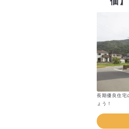
価】
長期優良住宅
ょう！