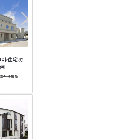
例
問合せ確認