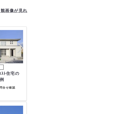
内観画像が見れ
例
問合せ確認