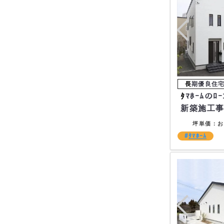
ﾀﾏﾎｰﾑのﾛｰｺｽﾄ住宅の
新築施工
坪単価：お
ﾀﾏﾎｰﾑ