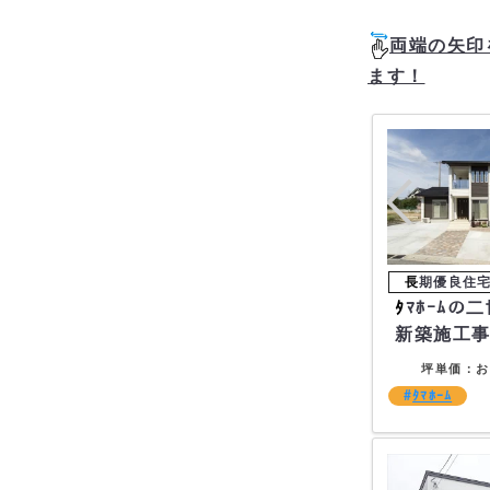
両端の矢印
ます！
ﾀﾏﾎｰﾑの二世帯住宅の
新築施工
坪単価：お
ﾀﾏﾎｰﾑ