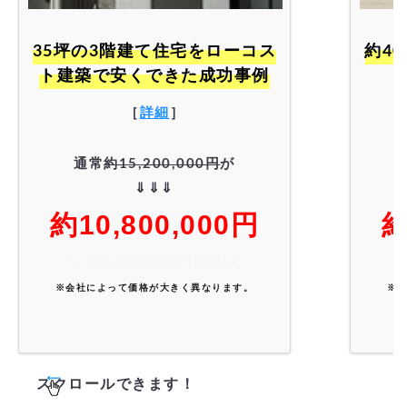
35坪の3階建て住宅をローコス
約40坪の3階建て住宅で安くで
ト建築で安くできた成功事例
［
詳細
］
通常
約15,200,000円
が
⇓⇓⇓
約10,800,000円
約
＼ 約4,400,000円お得 ／
※会社によって価格が大きく異なります。
※
スクロールできます！