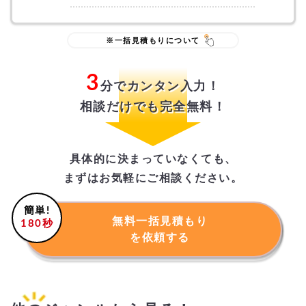
※一括見積もりについて
3
『厳しく審査』
した優良建築
分でカンタン入力！
会社・工務店のみをご紹介し
相談だけでも完全無料！
ます。
具体的に決まっていなくても、
まずはお気軽にご相談ください。
簡単!
無料一括見積もり
180秒
『年間の実績』『年間の売
を依頼する
上金額』『保険加入等』
「質」
「人柄」などの評価も審査基準