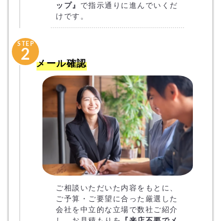
ップ』
で指示通りに進んでいくだ
けです。
STEP
2
メール確認
ご相談いただいた内容をもとに、
ご予算・ご要望に合った厳選した
会社を中立的な立場で数社ご紹介
し、お見積もりを
『来店不要でメ