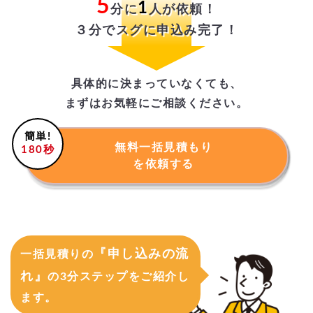
5
1
分に
人が依頼！
３分でスグに申込み完了！
具体的に決まっていなくても、
まずはお気軽にご相談ください。
簡単!
無料一括見積もり
180秒
を依頼する
『申し込みの流
一括見積りの
れ』
の3分ステップをご紹介し
ます。