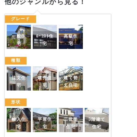
他のジャンルから見る！
グレード
無料一括見積りをご利用され
『お声』
た方の
を頂きました
一般住
ﾛｰｺｽﾄ住
高級住
ので一部ご掲載します。
宅
宅
宅
種類
『間取り図が貰えて』が良かった
注文住
建売住
建て替
宅
宅
え住宅
形状
輸入住
平屋住
二世帯
3階建て
江戸川区
宅
宅
住宅
住宅
M様4人家族