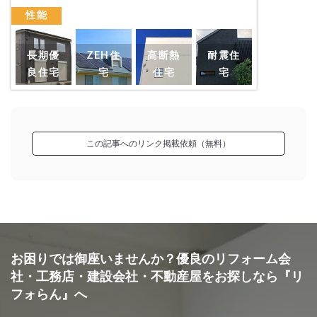
性能
『満足のいく結果』で良かった
長期優
ZEH住
高断熱
耐震住
良住宅
宅
住宅
宅
この記事へのリンク掲載依頼（無料）
神戸市
T様3人家族
『納得の時間短縮』が良かった
お困りでは御座いませんか？優良のリフォーム会
社・工務店・建設会社・不動産屋をお探しなら『リ
フォらん』へ