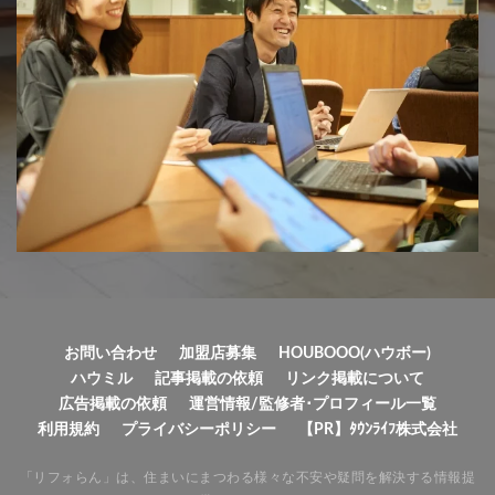
お問い合わせ
加盟店募集
HOUBOOO(ハウボー)
ハウミル
記事掲載の依頼
リンク掲載について
広告掲載の依頼
運営情報/監修者･プロフィール一覧
利用規約
プライバシーポリシー
【PR】ﾀｳﾝﾗｲﾌ株式会社
「リフォらん」は、住まいにまつわる様々な不安や疑問を解決する情報提