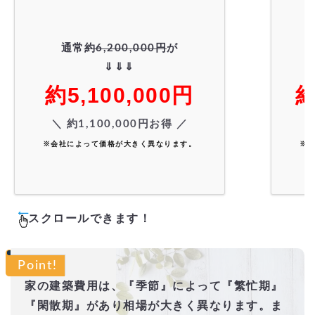
通常
約6,200,000円
が
⇓⇓⇓
約5,100,000円
約
＼ 約1,100,000円お得 ／
※会社によって価格が大きく異なります。
※
スクロールできます！
Point!
家の建築費用は、『季節』によって『繁忙期』
『閑散期』があり相場が大きく異なります。ま