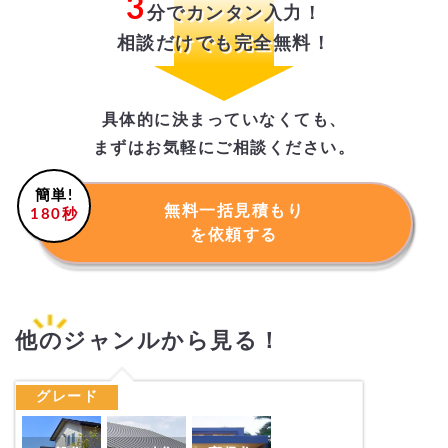
3
『厳しく審査』
した優良建築
分でカンタン入力！
会社・工務店のみをご紹介し
相談だけでも完全無料！
ます。
具体的に決まっていなくても、
まずはお気軽にご相談ください。
簡単!
無料一括見積もり
180秒
『年間の実績』『年間の売
を依頼する
上金額』『保険加入等』
「質」
「人柄」などの評価も審査基準
他のジャンルから見る！
グレード
無料一括見積りをご利用され
『お声』
た方の
を頂きました