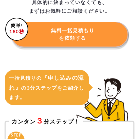
具体的に決まっていなくても、
まずはお気軽にご相談ください。
簡単!
無料一括見積もり
180秒
を依頼する
『申し込みの流
一括見積りの
れ』
の3分ステップをご紹介し
ます。
３
カンタン
分ステップ！
STEP