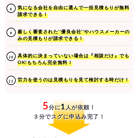
気になる会社を自由に選んで一括見積もりが無料
請求できる！
厳しく審査された''優良会社''やハウスメーカーの
みの見積もりが請求できる！
具体的に決まっていない場合は『相談だけ』でも
OK!もちろん完全無料！
労力を使うのは見積もりを見て検討する時だけ！
5
1
分に
人が依頼！
３分でスグに申込み完了！