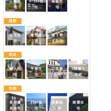
一般住
ﾛｰｺｽﾄ住
高級住
ので一部ご掲載します。
宅
宅
宅
種類
『間取り図が貰えて』が良かった
注文住
建売住
建て替
宅
宅
え住宅
形状
輸入住
平屋住
二世帯
3階建て
江戸川区
宅
宅
住宅
住宅
M様4人家族
性能
『満足のいく結果』で良かった
長期優
ZEH住
高断熱
耐震住
良住宅
宅
住宅
宅