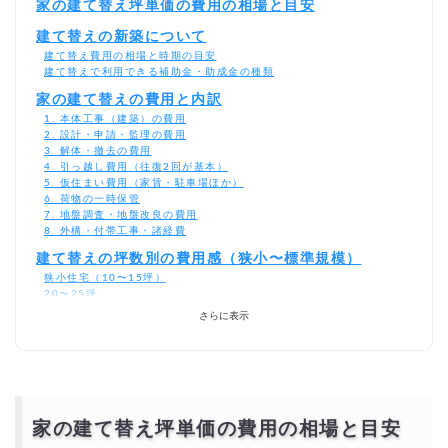
家の建て替え坪単価の費用の相場と目安
建て替えの新築について
建て替え費用の相場と時期の目安
建て替えで利用できる補助金・助成金の種類
家の建て替えの費用と内訳
1. 本体工事（建築）の費用
2. 設計・申請・監理の費用
3. 解体・撤去の費用
4. 引っ越し費用（往復2回が基本）
5. 仮住まい費用（家賃・駐車場ほか）
6. 荷物の一時保管
7. 地盤調査・地盤改良の費用
8. 外構・付帯工事・諸経費
建て替えの坪数別の費用感（狭小〜標準規模）
狭小住宅（10〜15坪）
20〜25坪
30・40・50坪（よく比較される標準規模）
さらに表示
建て替えの費用以外に知っておきたい基礎知識
「土地あり・なし」で何が変わる？
住宅メーカーの価格帯イメージ
家の建て替え費用は1000万円以下でできるのか？
1500万円〜2000万円での建て替えは可能？
リフォームと建て替え、どちらが安い？
家の建て替え坪単価の費用の相場と目安
建て替え費用を安く抑える方法