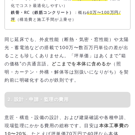
化でコスト最適化しやすい）
鉄骨・RC（鉄筋コンクリート）
：概ね
60万〜100万円/
坪
（構造費と施工手間が上乗せ）
同じ延床でも、外皮性能（断熱・気密・窓性能）や太陽
光・蓄電池などの搭載で100万〜数百万円単位の差が出
ることも珍しくありません。「坪単価」はあくまで“箱
の価格”の共通言語。
どこまでを本体に含めるか
（照
明・カーテン・外構・解体等は別扱いになりがち）を契
約前に明確化するのが鉄則です。
2. 設計・申請・監理の費用
意匠・構造・設備の設計、および建築確認や各種申請、
現場監理にかかる費用の総称です。目安は
本体工事費の
10〜20%
。たとえば坪単価70万円で40坪なら本体