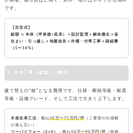
が相場。都市部ほど高く、郊外・地方はやや下がる傾向
です。
【目安式】
総額 ≒ 本体（坪単価×延床）＋設計監理＋解体撤去＋仮
住まい・引っ越し＋地盤改良＋外構・付帯工事＋諸経費
（5〜10%）
1. 本体工事（建築）の費用
建て替えの“核”となる費用です。仕様・断熱等級・耐震
等級・設備グレード、そして工法で大きく上下します。
木造在来工法
：概ね
30万〜75万円/坪
（ご要望の仕様幅
が最も広い）
ツーバイフォー（2×4）
：概ね
50万〜90万円/坪
（規格