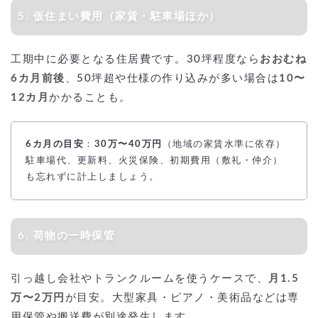
5. 仮住まい費用（家賃・駐車場ほか）
工期中に必要となる住居費です。30坪程度なら
おおむね
6カ月前後
、50坪超や仕様の作り込みが多い場合は
10〜
12カ月
かかることも。
6カ月の目安
：
30万〜40万円
（地域の家賃水準に依存）
駐車場代、更新料、火災保険、初期費用（敷礼・仲介）
も忘れずに計上しましょう。
6. 荷物の一時保管
引っ越し会社やトランクルームを使うケースで、
月1.5
万〜2万円
が目安。大型家具・ピアノ・美術品などは専
用保管や搬送費が別途発生します。