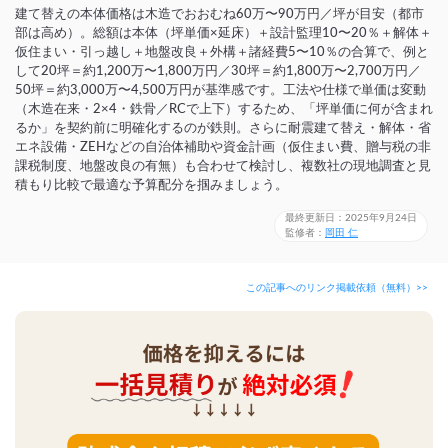
建て替えの本体価格は木造でおおむね60万〜90万円／坪が目安（都市
部は高め）。総額は本体（坪単価×延床）＋設計監理10〜20％＋解体＋
仮住まい・引っ越し＋地盤改良＋外構＋諸経費5〜10％の合算で、例と
して20坪＝約1,200万〜1,800万円／30坪＝約1,800万〜2,700万円／
50坪＝約3,000万〜4,500万円が基準感です。工法や仕様で単価は変動
（木造在来・2×4・鉄骨／RCで上下）するため、「坪単価に何が含まれ
るか」を契約前に明確化するのが鉄則。さらに耐震建て替え・解体・省
エネ設備・ZEHなどの自治体補助や資金計画（仮住まい費、贈与税の非
課税制度、地盤改良の有無）も合わせて検討し、複数社の現地調査と見
積もり比較で最適な予算配分を掴みましょう。
最終更新日：2025年9月24日
監修者：
岡田 仁
この記事へのリンク掲載依頼（無料）>>