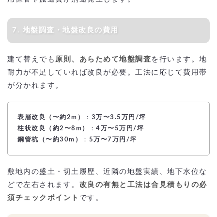
7. 地盤調査・地盤改良の費用
建て替えでも
原則、あらためて地盤調査
を行います。地
耐力が不足していれば改良が必要。工法に応じて費用帯
が分かれます。
表層改良（〜約2m）
：
3万〜3.5万円/坪
柱状改良（約2〜8m）
：
4万〜5万円/坪
鋼管杭（〜約30m）
：
5万〜7万円/坪
敷地内の盛土・切土履歴、近隣の地盤実績、地下水位な
どで左右されます。
改良の有無と工法は合見積もりの必
須チェックポイント
です。