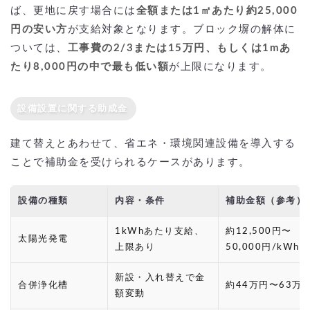
ば、更地に戻す場合には
全額または1㎡あたり約25,000
円の安い方
が支給対象となります。ブロック塀の解体に
ついては、
工事費の2/3または15万円、もしくは1mあ
たり8,000円の中で最も低い額
が上限になります。
設備設置に関する助成金
建て替えとあわせて、省エネ・環境関連設備を導入する
ことで補助金を受けられるケースがあります。
設備の種類
内容・条件
補助金額（参考）
1kWhあたり支給、
約12,500円〜
太陽光発電
上限あり
50,000円/kWh
新設・入れ替えで金
合併浄化槽
約44万円〜63万
額変動