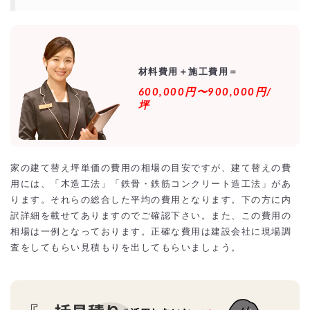
贈与税の非課税制度を利用するには？
住宅ローンに解体費を組み込む場合
建て替え住宅の施工事例【外観画像・坪単価】
ﾀﾏﾎｰﾑの二世帯住宅の新築施工事例
ﾚｵﾊｳｽのﾛｰｺｽﾄ住宅の新築施工事例
秀光ビルドの二世帯住宅の新築施工事例
材料費用＋施工費用＝
ｽｳｪｰﾃﾞﾝﾊｳｽの輸入住宅の新築施工事例
600,000円〜900,000円/
ｾﾙｺﾎｰﾑの輸入住宅の新築施工事例
ｸﾚﾊﾞﾘｰﾎｰﾑの二世帯住宅の新築施工事例
坪
大和ﾊｳｽの平屋住宅の新築施工事例
積水ﾊｳｽの2階建て住宅の新築施工事例
建て替えの費用を抑えるには？
相見積もりとは？
家の建て替え坪単価の費用の相場の目安ですが、建て替えの費
一括見積もり無料サービスで安く建て替えをできる優良会社を探す！
より安価で依頼するには？
用には、「木造工法」「鉄骨・鉄筋コンクリート造工法」があ
ります。それらの総合した平均の費用となります。下の方に内
訳詳細を載せてありますのでご確認下さい。また、この費用の
相場は一例となっております。正確な費用は建設会社に現場調
査をしてもらい見積もりを出してもらいましょう。