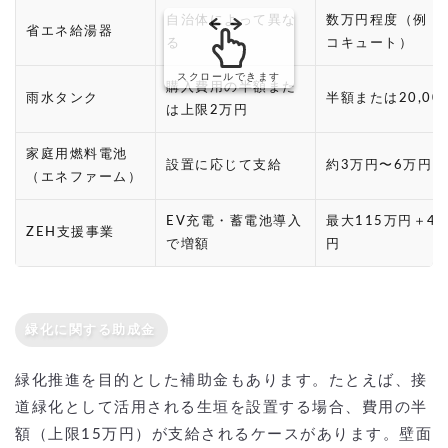
自治体によって異な
数万円程度（例：
省エネ給湯器
る
コキュート）
スクロールできます
購入費用の半額また
雨水タンク
半額または20,00
は上限2万円
家庭用燃料電池
設置に応じて支給
約3万円〜6万円
（エネファーム）
EV充電・蓄電池導入
最大115万円＋4
ZEH支援事業
で増額
円
緑化に関する助成金
緑化推進を目的とした補助金もあります。たとえば、接
道緑化として活用される生垣を設置する場合、費用の半
額（上限15万円）が支給されるケースがあります。壁面