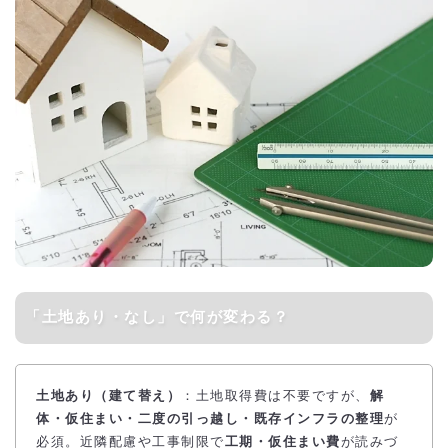
「土地あり・なし」で何が変わる？
土地あり（建て替え）
：土地取得費は不要ですが、
解
体・仮住まい・二度の引っ越し・既存インフラの整理
が
必須。近隣配慮や工事制限で
工期・仮住まい費
が読みづ