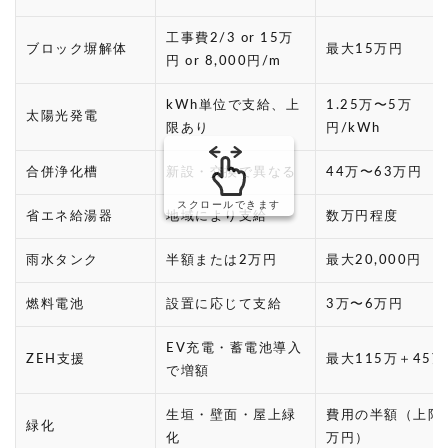
工事費2/3 or 15万
ブロック塀解体
最大15万円
円 or 8,000円/m
kWh単位で支給、上
1.25万〜5万
太陽光発電
限あり
円/kWh
合併浄化槽
新設・交換で異なる
44万〜63万円
スクロールできます
省エネ給湯器
地域により支給
数万円程度
雨水タンク
半額または2万円
最大20,000円
燃料電池
設置に応じて支給
3万〜6万円
EV充電・蓄電池導入
ZEH支援
最大115万＋45万
で増額
生垣・壁面・屋上緑
費用の半額（上限1
緑化
化
万円）