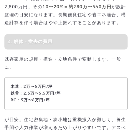
2,800万円、その
10〜20%＝約280万〜560万円
が設計
監理の目安になります。長期優良住宅や省エネ適合、構
造計算を伴う場合はやや上振れすることがあります。
3. 解体・撤去の費用
既存家屋の規模・構造・立地条件で変動します。一般
に、
木造
：
2万〜5万円/坪
鉄骨
：
2.5万〜5.5万円/坪
RC
：
5万〜6万円/坪
が目安。住宅密集地・狭小地は重機搬入が難しく、養生
手間や人力作業が増えるため上がりやすいです。アスベ