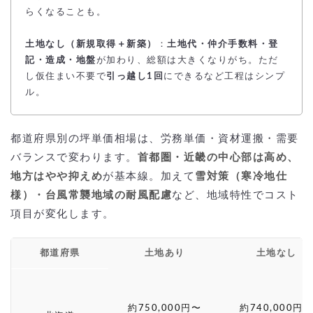
らくなることも。
土地なし（新規取得＋新築）
：
土地代・仲介手数料・登
記・造成・地盤
が加わり、総額は大きくなりがち。ただ
し仮住まい不要で
引っ越し1回
にできるなど工程はシンプ
ル。
都道府県別の坪単価相場は、労務単価・資材運搬・需要
バランスで変わります。
首都圏・近畿の中心部は高め、
地方はやや抑えめ
が基本線。加えて
雪対策（寒冷地仕
様）・台風常襲地域の耐風配慮
など、地域特性でコスト
項目が変化します。
都道府県
土地あり
土地なし
約750,000円〜
約740,000円〜