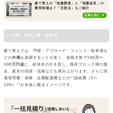
建て替えの「地盤調査」と「地盤改良」の
費用相場は？「注意点」もご紹介
記事を読む
8. 外構・付帯工事・諸経費
建て替えでは、門塀・アプローチ・フェンス・駐車場な
どの
外構
を新調することが多く、規模次第で
100万〜
300万円超
に。給排水の引き直し、既存ブロック塀の撤
去、庭木の伐採・伐根なども積み上がります。さらに現
場管理費・保険・近隣配慮費などの**諸経費（5〜
10%）**が全体に載るイメージです。