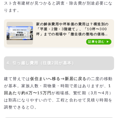
スト含有建材が見つかると調査・除去費が別途必要にな
ります。
家の解体費用や坪単価の費用は？構造別の
「平屋・2階・3階建て」、「10坪〜300
坪」までの相場や「撤去後の整地の価格」
もご紹介
記事を読む
4. 引っ越し費用（往復2回が基本）
建て替えでは
仮住まいへ移る→新居に戻る
の二度の移動
が基本。家族人数・荷物量・時期で差はありますが、
1
回あたり約6万〜15万円
が相場感。繁忙期（3月〜4月）
は割高になりやすいので、工程と合わせて見積り時期を
調整できると◎。