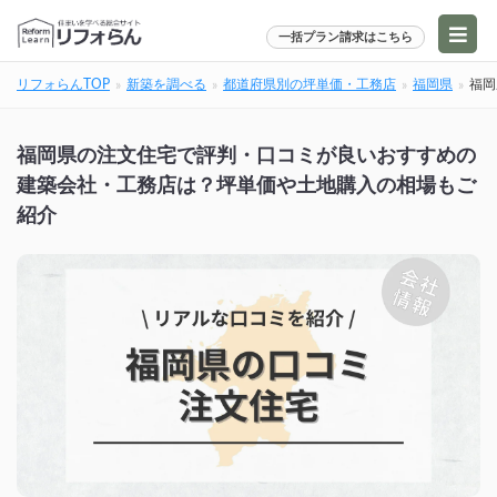
一括プラン請求はこちら
リフォらんTOP
新築を調べる
都道府県別の坪単価・工務店
福岡県
福岡
福岡県の注文住宅で評判・口コミが良いおすすめの
建築会社・工務店は？坪単価や土地購入の相場もご
紹介