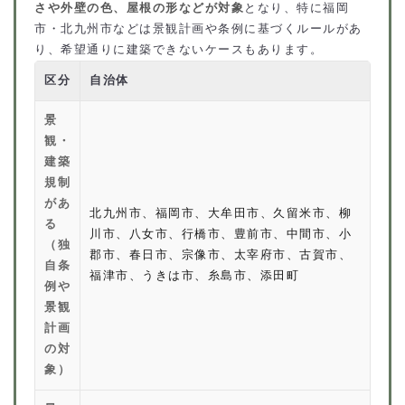
さや外壁の色、屋根の形などが対象
となり、特に福岡
市・北九州市などは景観計画や条例に基づくルールがあ
り、希望通りに建築できないケースもあります。
区分
自治体
景
観・
建築
規制
があ
北九州市、福岡市、大牟田市、久留米市、柳
る
川市、八女市、行橋市、豊前市、中間市、小
（独
郡市、春日市、宗像市、太宰府市、古賀市、
自条
福津市、うきは市、糸島市、添田町
例や
景観
計画
の対
象）