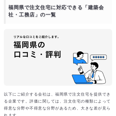
福岡工務店 福岡の口コミ・評判
福岡県で注文住宅に対応できる「建築会
福岡県で『輸入住宅』の家を建てるならおすすめの工
社・工務店」の一覧
務店・ハウスメーカー一覧
セルコホーム 福岡の口コミ・評判
Maplehome（メイプルホーム 福岡）の口コミ・評判
ブルースホーム 福岡の口コミ・評判
福岡県の注文住宅における土地の有無による坪単価の
相場
注文住宅の土地購入あり価格の相場
注文住宅の土地購入なし（建て替え）価格の相場
注文住宅の種類別の相場
福岡県で建築業者を選ぶ際のポイント
1. 特化した専門業者
2. 実績が豊富
3. アフターサービス
4. 瑕疵保険加入会社
福岡県で注文住宅の建築予算をオーバーしないように
抑えるには？
以下にご紹介する会社は、福岡県で注文住宅を提供でき
相見積もりとは？
る企業です。評価に関しては、注文住宅の種類によって
一括見積もり無料サービスで安く注文住宅をできる優良会社を探す！
より安価で依頼するには？
得意な分野や不得意な分野があるため、大きな差が見ら
れます。