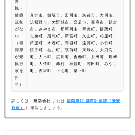
景
観・
建築
直方市、飯塚市、田川市、筑後市、大川市、
規制
筑紫野市、大野城市、宮若市、嘉麻市、朝倉
がな
市、みやま市、那珂川市、宇美町、篠栗町、
い
志免町、須恵町、新宮町、久山町、粕屋町、
（福
芦屋町、水巻町、岡垣町、遠賀町、小竹町、
岡県
鞍手町、桂川町、筑前町、東峰村、大刀洗
が景
町、大木町、広川町、香春町、糸田町、川崎
観行
町、大任町、赤村、福智町、苅田町、みやこ
政を
町、吉富町、上毛町、築上町
担
当）
詳しくは、
建築会社
または
福岡県庁 都市計画課（景観
行政）
に確認しましょう。