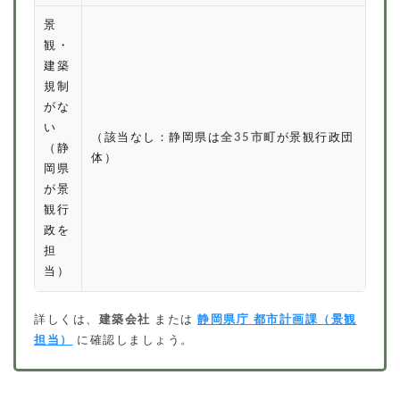
景
観・
建築
規制
がな
い
（該当なし：静岡県は
全35市町
が景観行政団
（静
体）
岡県
が景
観行
政を
担
当）
詳しくは、
建築会社
または
静岡県庁 都市計画課（景観
担当）
に確認しましょう。