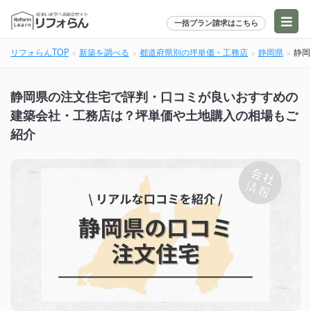
一括プラン請求はこちら
リフォらんTOP
新築を調べる
都道府県別の坪単価・工務店
静岡県
静岡
静岡県の注文住宅で評判・口コミが良いおすすめの
建築会社・工務店は？坪単価や土地購入の相場もご
紹介