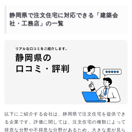
納得住宅工房 静岡の口コミ・評判
今井建設 静岡の口コミ・評判
静岡県で『ZEH住宅』の家を建てるならおすすめの工
静岡県で注文住宅に対応できる「建築会
務店・ハウスメーカー一覧
社・工務店」の一覧
コアハウス 静岡の口コミ・評判
静岡県で『輸入住宅』の家を建てるならおすすめの工
務店・ハウスメーカー一覧
セルコホーム 静岡の口コミ・評判
静岡県の注文住宅における土地の有無による坪単価の
相場
注文住宅の土地購入あり価格の相場
注文住宅の土地購入なし（建て替え）価格の相場
注文住宅の種類別の相場
静岡県で建築業者を選ぶ際のポイント
1. 特化した専門業者
2. 実績が豊富
3. アフターサービス
4. 瑕疵保険加入会社
静岡県で注文住宅の建築予算をオーバーしないように
以下にご紹介する会社は、静岡県で注文住宅を提供でき
抑えるには？
る企業です。評価に関しては、注文住宅の種類によって
相見積もりとは？
一括見積もり無料サービスで安く注文住宅をできる優良会社を探す！
得意な分野や不得意な分野があるため、大きな差が見ら