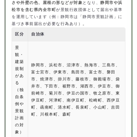
さや外壁の色、屋根の形などが対象
となり、
静岡市や浜
松市を含む県内全市町
が景観行政団体として届出や基準
を運用しています（例：静岡市は「静岡市景観計画」に
基づき事前届出が必要な行為あり）。
区分
自治体
景
観・
建築
静岡市、浜松市、沼津市、熱海市、三島市、
規制
富士宮市、伊東市、島田市、富士市、磐田
があ
市、焼津市、掛川市、藤枝市、御殿場市、袋
る
井市、下田市、裾野市、湖西市、伊豆市、御
（独
前崎市、菊川市、伊豆の国市、牧之原市、東
自条
伊豆町、河津町、南伊豆町、松崎町、西伊豆
例や
町、函南町、清水町、長泉町、小山町、吉田
景観
町、川根本町、森町
計画
の対
象）