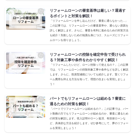
リフォームローンの審査基準は厳しい？通過す
るポイントと対策を解説！
「リフォームローンを申し込んだけど、審査に通らなかった…」
この記事では、リフォームローンの審査基準や、通らない原因を
詳しく解説します。さらに、審査を有利に進めるための対策方法
も紹介！失敗しないための知識を身につけ、スムーズにリフォー
ムローンを借りましょう。
リフォームローンの控除を確定申告で受けられ
る？対象工事や条件をわかりやすく解説！
「リフォームしたいけど、ローン控除って使えるの？」この記事
では、リフォームローンの控除対象工事や条件などを詳しく解説
します。さらに、投資型減税についても紹介します。賢くリフォ
ーム費用を抑える方法を知って、理想の住まいを実現しましょ
う！
パートでもリフォームローンは組める？審査に
通るための対策を解説！
「パートでリフォームローンは組めるの？」この記事では、パー
ト勤務の方でもリフォームローンが組めるのか、審査に通るため
の対策を解説します。収入証明やローン返済、有担保ローンな
ど、具体的な方法を紹介します。ぜひ参考にして、夢のリフォー
ムを実現しましょう！