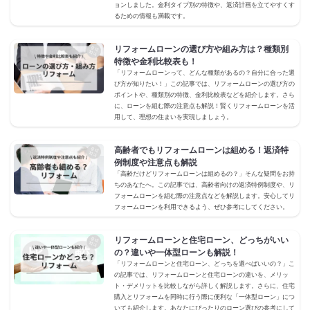
ョンしました。金利タイプ別の特徴や、返済計画を立てやすくす
るための情報も満載です。
リフォームローンの選び方や組み方は？種類別
特徴や金利比較表も！
「リフォームローンって、どんな種類があるの？自分に合った選
び方が知りたい！」この記事では、リフォームローンの選び方の
ポイントや、種類別の特徴、金利比較表などを紹介します。さら
に、ローンを組む際の注意点も解説！賢くリフォームローンを活
用して、理想の住まいを実現しましょう。
高齢者でもリフォームローンは組める！返済特
例制度や注意点も解説
「高齢だけどリフォームローンは組めるの？」そんな疑問をお持
ちのあなたへ。この記事では、高齢者向けの返済特例制度や、リ
フォームローンを組む際の注意点などを解説します。安心してリ
フォームローンを利用できるよう、ぜひ参考にしてください。
リフォームローンと住宅ローン、どっちがいい
の？違いや一体型ローンも解説！
「リフォームローンと住宅ローン、どっちを選べばいいの？」こ
の記事では、リフォームローンと住宅ローンの違いを、メリッ
ト・デメリットを比較しながら詳しく解説します。さらに、住宅
購入とリフォームを同時に行う際に便利な「一体型ローン」につ
いても紹介します。あなたにぴったりのローン選びの参考にして