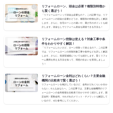
リフォームローン、頭金は必要？種類別特徴か
ら賢く選ぼう！
「リフォームローンって頭金は必要なの？」この記事では、リフ
ォームローンの頭金が必要かどうか、種類別の特徴を詳しく解説
します。さらに、住宅ローンとの違いや、選び方のポイントも紹
介します。頭金なしでリフォーム資金を調達できる方法も！
リフォームローン控除は使える？対象工事や条
件をわかりやすく解説！
「リフォームしたいけど、ローン控除って使えるの？」この記事
では、リフォームローンの控除対象工事や条件などを詳しく解説
します。さらに、投資型減税についても紹介します。賢くリフォ
ーム費用を抑える方法を知って、理想の住まいを実現しましょ
う！
リフォームローン金利はどれくらい？主要金融
機関の比較表で賢く選ぼう！
リフォームローンを検討しているけど、金利がどれくらいか分か
らない…そんなあなたへ。この記事では、主要な金融機関のリフ
ォームローンの金利相場を比較表で分かりやすく紹介します。固
定金利・変動金利、それぞれのメリット・デメリットも解説して
いるので、ぜひ参考にしてください。