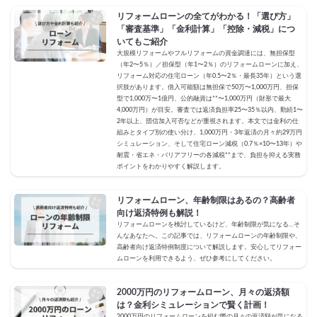
リフォームローンの全てがわかる！「選び方」
「審査基準」「金利計算」「控除・減税」につ
いてもご紹介
大規模リフォームやフルリフォームの資金調達には、無担保型
（年2〜5％）／担保型（年1〜2％）のリフォームローンに加え、
リフォーム対応の住宅ローン（年0.5〜2％・最長35年）という選
択肢があります。借入可能額は無担保で50万〜1,000万円、担保
型で1,000万〜1億円、公的融資は**〜1,000万円（財形で最大
4,000万円）が目安。審査では返済負担率25〜35％以内、勤続1〜
2年以上、団信加入可否などが重視されます。本文では金利の仕
組みとタイプ別の使い分け、1,000万円・3年返済の月々約29万円
シミュレーション、そして住宅ローン減税（0.7％×10〜13年）や
耐震・省エネ・バリアフリーの各減税**まで、負担を抑える実務
ポイントをわかりやすく解説します。
リフォームローン、年齢制限はあるの？高齢者
向け返済特例も解説！
リフォームローンを検討しているけど、年齢制限が気になる…そ
んなあなたへ。この記事では、リフォームローンの年齢制限や、
高齢者向け返済特例制度について解説します。安心してリフォー
ムローンを利用できるよう、ぜひ参考にしてください。
2000万円のリフォームローン、月々の返済額
は？金利シミュレーションで賢く計画！
2000万円のリフォームローンを組む際の月々の返済額が気になる