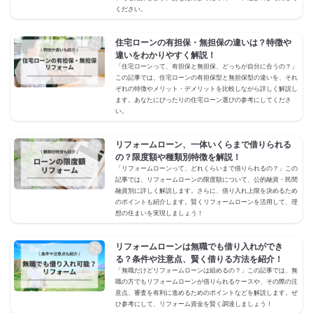
ください。
住宅ローンの有担保・無担保の違いは？特徴や
違いをわかりやすく解説！
「住宅ローンって、有担保と無担保、どっちが自分に合うの？」
この記事では、住宅ローンの有担保型と無担保型の違いを、それ
ぞれの特徴やメリット・デメリットを比較しながら詳しく解説し
ます。あなたにぴったりの住宅ローン選びの参考にしてくださ
い。
リフォームローン、一体いくらまで借りられる
の？限度額や種類別特徴を解説！
「リフォームローンって、どれくらいまで借りられるの？」この
記事では、リフォームローンの限度額について、公的融資・民間
融資別に詳しく解説します。さらに、借り入れ上限を決めるため
のポイントも紹介します。賢くリフォームローンを活用して、理
想の住まいを実現しましょう！
リフォームローンは無職でも借り入れができ
る？条件や注意点、賢く借りる方法を紹介！
「無職だけどリフォームローンは組めるの？」この記事では、無
職の方でもリフォームローンが借りられるケースや、その際の注
意点、審査を有利に進めるためのポイントなどを解説します。ぜ
ひ参考にして、リフォーム資金を賢く調達しましょう！