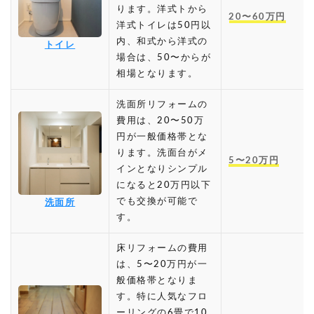
ります。洋式トから
20〜60万円
洋式トイレは50円以
内、和式から洋式の
トイレ
場合は、50〜からが
相場となります。
洗面所リフォームの
費用は、20〜50万
円が一般価格帯とな
ります。洗面台がメ
5〜20万円
インとなりシンプル
になると20万円以下
でも交換が可能で
洗面所
す。
床リフォームの費用
は、5〜20万円が一
般価格帯となりま
す。特に人気なフロ
ーリングの6畳で10