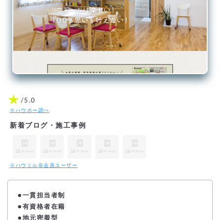
★
/5.0
※ハウボー調べ
新着ブログ・施工事例
※ハウミル非会員ユーザー
●一貫担当者制
●
有資格者在籍
●地元密着型