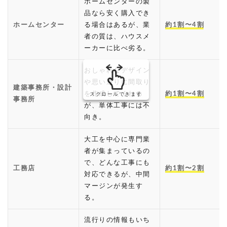
ホームセンターの製
品なら安く購入でき
ホームセンター
る場合はあるが、業
約1割〜4割
者の質は、ハウスメ
ーカーに比べ劣る。
おしゃれなデザイン
や思い通りに間取り
建築事務所・設計
を作成してくれる
約1割〜4割
スクロールできます
事務所
が、単体工事には不
向き。
大工を中心に専門業
者が集まっているの
で、どんな工事にも
工務店
約1割〜2割
対応できるが、中間
マージンが発生す
る。
流行りの情報もいち