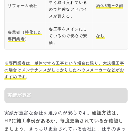
早く取り入れている
リフォーム会社
約0.5割〜2割
ので的確なアドバイ
スが貰える。
各工事をメインにし
各業者（
特化した
ているので安心で安
なし
専門業者
）
価。
※専門業者は、単体でする工事という場合に限り、大規模工事
の場合はメンテナンスがしっかりしたハウスメーカーなどがお
すすめです
。
実績が豊富
実績が豊富な会社を選ぶのが安心です。
確認方法は、
HPに施工事例があるか、毎度更新されているか確認し
ましょう
。きっちり更新されている会社は、仕事のきっ