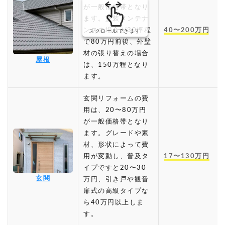
が一般価格帯となり
ます。塗装メンテナ
ンスの場合が30坪程
40〜200万円
スクロールできます
で80万円前後、外壁
材の張り替えの場合
屋根
は、150万程となり
ます。
玄関リフォームの費
用は、20〜80万円
が一般価格帯となり
ます。グレードや素
材、形状によって費
用が変動し、普及タ
17〜130万円
イプですと20〜30
玄関
万円、引き戸や観音
扉式の高級タイプな
ら40万円以上しま
す。