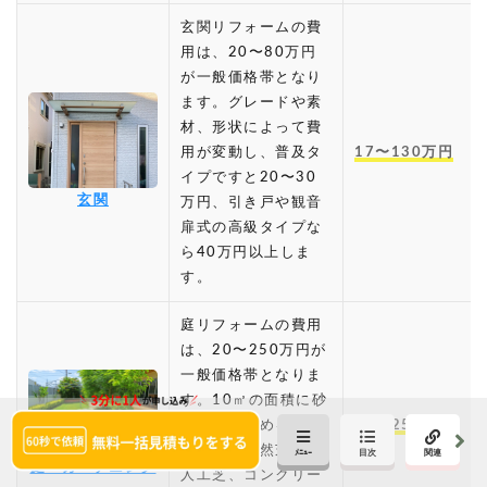
玄関リフォームの費
用は、20〜80万円
が一般価格帯となり
ます。グレードや素
材、形状によって費
用が変動し、普及タ
17〜130万円
イプですと20〜30
玄関
万円、引き戸や観音
扉式の高級タイプな
ら40万円以上しま
す。
庭リフォームの費用
は、20〜250万円が
一般価格帯となりま
す。10㎡の面積に砂
利を敷き詰めると6
20〜250万円
万以内、天然芝生や
庭・ガーデニング
人工芝、コンクリー