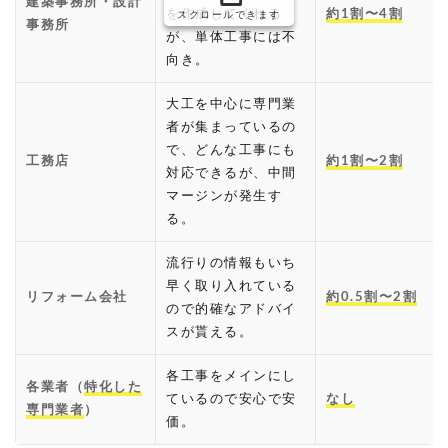
建築事務所・設計
を作成してくれる
約1割〜4割
スクロールできます
事務所
が、単体工事には不
向き。
大工を中心に専門業
者が集まっているの
で、どんな工事にも
工務店
約1割〜2割
対応できるが、中間
マージンが発生す
る。
流行りの情報もいち
早く取り入れている
リフォーム会社
約0.5割〜2割
ので的確なアドバイ
スが貰える。
各工事をメインにし
各業者（
特化した
ているので安心で安
なし
専門業者
）
価。