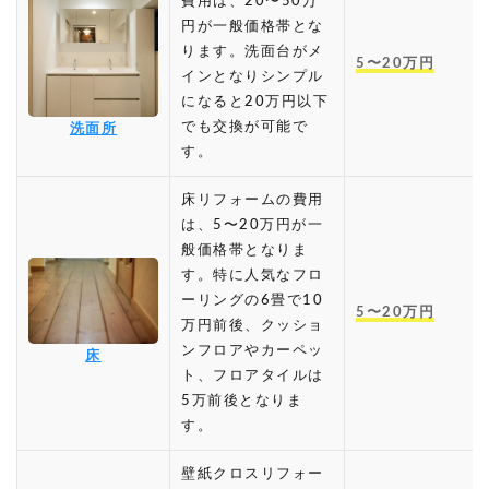
費用は、20〜50万
円が一般価格帯とな
ります。洗面台がメ
5〜20万円
インとなりシンプル
になると20万円以下
でも交換が可能で
洗面所
す。
床リフォームの費用
は、5〜20万円が一
般価格帯となりま
す。特に人気なフロ
ーリングの6畳で10
5〜20万円
万円前後、クッショ
ンフロアやカーペッ
床
ト、フロアタイルは
5万前後となりま
す。
壁紙クロスリフォー