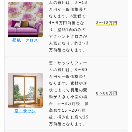
ムの費用は、3〜18
万円が一般価格帯と
なります。6畳程で
4〜5万円前後とな
3〜18万円
り、壁紙1面のみの
アクセントクロスが
壁紙・クロス
人気となり、約2〜3
万前後となります。
窓・サッシリフォー
ムの費用は、8〜80
万円が一般価格帯と
なります。素材や形
状によって費用の変
8〜80万円
動が大きく小窓の場
合、5〜8万前後、腰
高窓で15〜20万前
窓・サッシ
後、掃き出し窓で25
万前後となります。