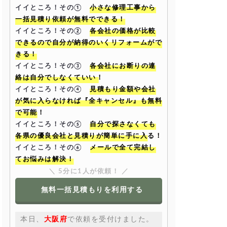
イイところ！その①
小さな修理工事から
一括見積り依頼が無料でできる！
イイところ！その②
各会社の価格が比較
できるので自分が納得のいくリフォームがで
きる！
イイところ！その③
各会社にお断りの連
絡は自分でしなくていい！
イイところ！その④
見積もり金額や会社
が気に入らなければ『全キャンセル』も無料
で可能！
イイところ！その⑤
自分で探さなくても
各県の優良会社と見積りが簡単に手に入る！
イイところ！その⑥
メールで全て完結し
てお悩みは解決！
＼ 5分に1人が依頼！ ／
無料一括見積もりを利用する
本日、
大阪府
で依頼を受付けました。