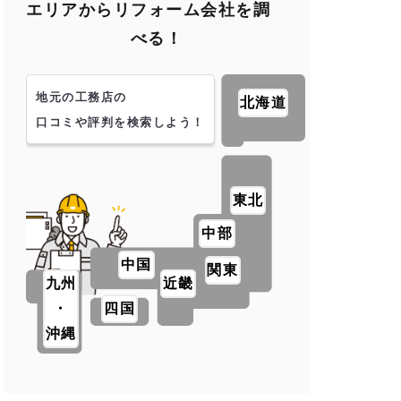
エリアからリフォーム会社を調
べる！
地元の工務店の
北海道
口コミや評判を検索しよう！
東北
中部
中国
関東
九州
近畿
・
四国
沖縄