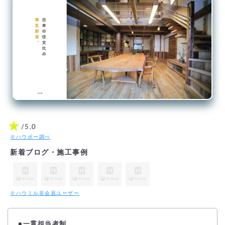
★
/5.0
※ハウボー調べ
新着ブログ・施工事例
※ハウミル非会員ユーザー
●一貫担当者制