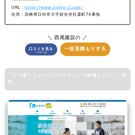
URL：
https://www.nishio-ci.com/
住所：宮崎県日向市大字財光寺往還町76番地
＼ 西尾建設の ／
一括見積もりする
口コミを見る
「三つ星リフォームのフクマツ」の特徴と口コミ・評
判