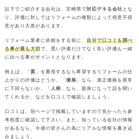
相見積もりとは？
以下でご紹介する会社は、宮崎県で
対応デキる会社
とな
一括見積もり無料サービスで安くリフォームをできる優良業者を探す！
より安価で依頼するには？
り、評価に対してはリフォームの種類によって得意不得
意があり大差があります。
リフォーム業者に依頼をする前に、
自分で口コミを調べ
る事が最も大切
で、悪い評価だけでなく良い評価も一緒
に比べる事がポイントとなります。
例えば、「
質
」を重視するなら希望するリフォームの仕
上がりの評価はどうか、「
価格
」なら、適正価格を異常
に下回らないか、「
人柄
」なら、親身になって話を聞い
てくれるか、などを口コミで確認しましょう。
口コミは、別ページで掲載していますので良かったら参
考程度に確認して下さい。また、知っている会社の情報
があるなら、今後の皆さんの為にリアルな情報を書き込
みましょう。