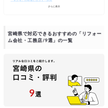
「キシモ」の特徴と口コミ・評判
宮崎県で『屋根・外壁塗装』をするならおすすめの業
さらに表示
者一覧
「嶋末塗装店（プロタイムズ宮崎南店）」の特徴と口コミ・評判
「ガイソー宮崎店」の特徴と口コミ・評判
「アイエイ塗装」の特徴と口コミ・評判
「アルスペイント」の特徴と口コミ・評判
宮崎県で対応できるおすすめの「リフォー
宮崎県のリフォーム会社で口コミや評判が良いとは？
ム会社・工務店
/9選
」の一覧
宮崎県の口コミ以外でリフォーム業者を選ぶポイント
は？どこに頼むと良い？
特化した専門業者
実績が豊富
アフターサービス
瑕疵保険加入会社
宮崎県のリフォームの口コミ以外に知っておきたい費
用相場
宮崎県のリフォームで活用できる補助金
宮崎県全体で利用できるリフォーム補助制度
9
市町村ごとの住宅リフォーム補助金
選
宮崎県のリフォーム補助金を活用する際のポイント
宮崎県でリフォーム費用を激安・格安でする「おすす
めの方法」