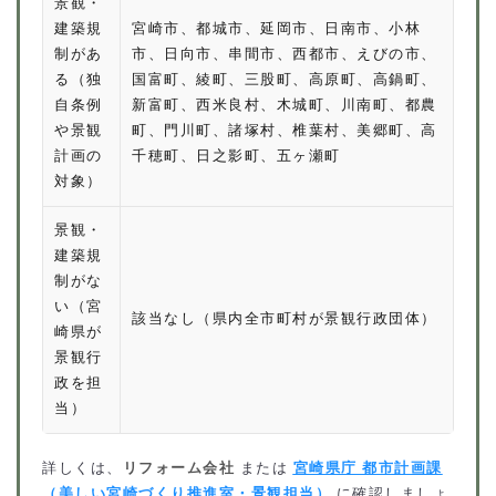
景観・
建築規
宮崎市、都城市、延岡市、日南市、小林
制があ
市、日向市、串間市、西都市、えびの市、
る（独
国富町、綾町、三股町、高原町、高鍋町、
自条例
新富町、西米良村、木城町、川南町、都農
や景観
町、門川町、諸塚村、椎葉村、美郷町、高
計画の
千穂町、日之影町、五ヶ瀬町
対象）
景観・
建築規
制がな
い（宮
該当なし（県内全市町村が景観行政団体）
崎県が
景観行
政を担
当）
詳しくは、
リフォーム会社
または
宮崎県庁 都市計画課
（美しい宮崎づくり推進室・景観担当）
に確認しましょ