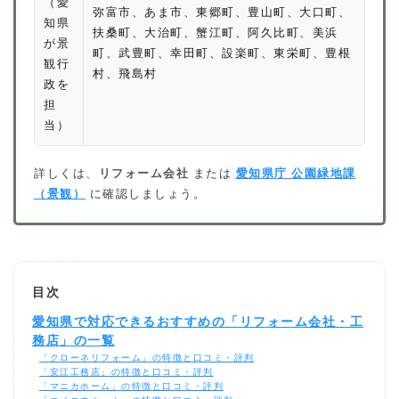
（愛
弥富市、あま市、東郷町、豊山町、大口町、
知県
扶桑町、大治町、蟹江町、阿久比町、美浜
が景
町、武豊町、幸田町、設楽町、東栄町、豊根
観行
村、飛島村
政を
担
当）
詳しくは、
リフォーム会社
または
愛知県庁 公園緑地課
（景観）
に確認しましょう。
目次
愛知県で対応できるおすすめの「リフォーム会社・工
務店」の一覧
「クローネリフォーム」の特徴と口コミ・評判
「安江工務店」の特徴と口コミ・評判
「マニカホーム」の特徴と口コミ・評判