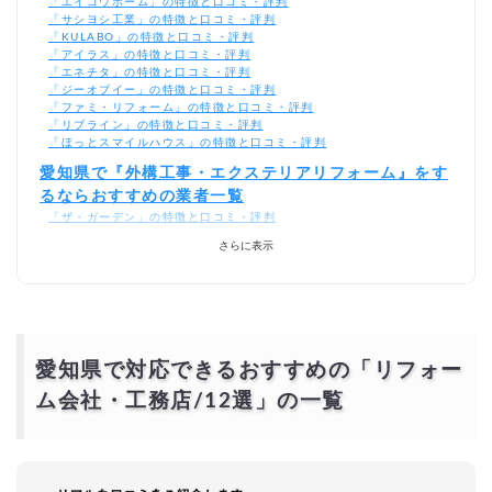
「エイコウホーム」の特徴と口コミ・評判
「サシヨシ工業」の特徴と口コミ・評判
「KULABO」の特徴と口コミ・評判
「アイラス」の特徴と口コミ・評判
「エネチタ」の特徴と口コミ・評判
「ジーオブイー」の特徴と口コミ・評判
「ファミ・リフォーム」の特徴と口コミ・評判
「リブライン」の特徴と口コミ・評判
「ほっとスマイルハウス」の特徴と口コミ・評判
愛知県で『外構工事・エクステリアリフォーム』をす
るならおすすめの業者一覧
「ザ・ガーデン」の特徴と口コミ・評判
「オールグリーン」の特徴と口コミ・評判
さらに表示
「smileエクステリア」の特徴と口コミ・評判
「ライフ・ランド」の特徴と口コミ・評判
愛知県で『屋根・外壁塗装』をするならおすすめの業
者一覧
「塗り替えショップ グラッド」の特徴と口コミ・評判
「ユーアールエー」の特徴と口コミ・評判
愛知県で対応できるおすすめの「リフォー
「愛知建装」の特徴と口コミ・評判
ム会社・工務店
/12選
」の一覧
「達美装 一宮ショールーム」の特徴と口コミ・評判
愛知県のリフォーム会社で口コミや評判が良いとは？
愛知県の口コミ以外でリフォーム業者を選ぶポイント
は？どこに頼むと良い？