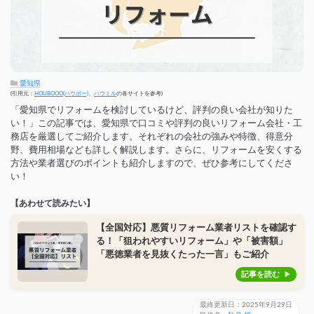
愛知県
(引用元：
HOUBOOO(ハウボー)
、
ハウミル
の各サイトを参考)
「愛知県でリフォームを検討しているけど、評判の良い会社が知りた
い！」この記事では、愛知県で口コミや評判の良いリフォーム会社・工
務店を厳選してご紹介します。それぞれの会社の強みや特徴、得意分
野、費用相場なども詳しく解説します。さらに、リフォームを安くする
方法や業者選びのポイントも紹介しますので、ぜひ参考にしてくださ
い！
【あわせて読みたい】
【全国対応】悪質リフォーム業者リストを確認す
る！「狙われやすいリフォーム」や「被害額」
「悪徳業者を見抜くたった一言」もご紹介
記事を読む
最終更新日：2025年9月29日