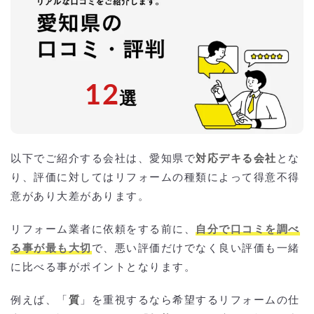
特化した専門業者
実績が豊富
アフターサービス
瑕疵保険加入会社
愛知県のリフォームの口コミ以外に知っておきたい費
用相場
12
選
愛知県のリフォームで活用できる補助金
愛知県全体で利用できるリフォーム補助制度
市町村ごとの住宅リフォーム補助金
愛知県のリフォーム補助金を活用する際のポイント
愛知県でリフォーム費用を激安・格安でする「おすす
以下でご紹介する会社は、愛知県で
対応デキる会社
とな
めの方法」
り、評価に対してはリフォームの種類によって得意不得
相見積もりとは？
一括見積もり無料サービスで安くリフォームをできる優良業者を探す！
意があり大差があります。
より安価で依頼するには？
リフォーム業者に依頼をする前に、
自分で口コミを調べ
る事が最も大切
で、悪い評価だけでなく良い評価も一緒
に比べる事がポイントとなります。
例えば、「
質
」を重視するなら希望するリフォームの仕