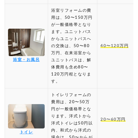
浴室リフォームの費
用は、50〜150万円
が一般価格帯となり
ます。ユニットバス
からユニットバスへ
の交換は、50〜80
40〜120万円
万円、在来浴室から
浴室・お風呂
ユニットバスは、解
体費用も含め80〜
120万円程となりま
す。
トイレリフォームの
費用は、20〜50万
円が一般価格帯とな
ります。洋式トから
20〜60万円
洋式トイレは50円以
内、和式から洋式の
トイレ
場合は、50〜からが