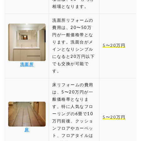
相場となります。
洗面所リフォームの
費用は、20〜50万
円が一般価格帯とな
ります。洗面台がメ
5〜20万円
インとなりシンプル
になると20万円以下
でも交換が可能で
洗面所
す。
床リフォームの費用
は、5〜20万円が一
般価格帯となりま
す。特に人気なフロ
ーリングの6畳で10
5〜20万円
万円前後、クッショ
ンフロアやカーペッ
床
ト、フロアタイルは