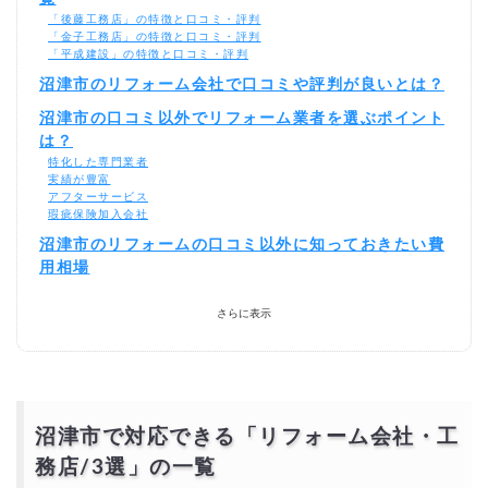
「後藤工務店」の特徴と口コミ・評判
「金子工務店」の特徴と口コミ・評判
「平成建設」の特徴と口コミ・評判
沼津市のリフォーム会社で口コミや評判が良いとは？
沼津市の口コミ以外でリフォーム業者を選ぶポイント
は？
特化した専門業者
実績が豊富
アフターサービス
瑕疵保険加入会社
沼津市のリフォームの口コミ以外に知っておきたい費
用相場
沼津市でリフォーム費用を激安・格安でする「おすす
さらに表示
めの方法」
相見積もりとは？
一括見積もり無料サービスで安くリフォームをできる優良業者を探す！
より安価で依頼するには？
沼津市で対応できる「リフォーム会社・工
務店
/3選
」の一覧