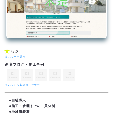
★
/5.0
※ハウボー調べ
新着ブログ・施工事例
※ハウミル非会員ユーザー
●自社職人
●施工・管理までの一貫体制
●地域密着型