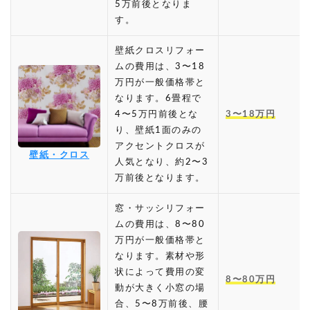
5万前後となりま
す。
壁紙クロスリフォー
ムの費用は、3〜18
万円が一般価格帯と
なります。6畳程で
4〜5万円前後とな
3〜18万円
り、壁紙1面のみの
アクセントクロスが
壁紙・クロス
人気となり、約2〜3
万前後となります。
窓・サッシリフォー
ムの費用は、8〜80
万円が一般価格帯と
なります。素材や形
状によって費用の変
8〜80万円
動が大きく小窓の場
合、5〜8万前後、腰