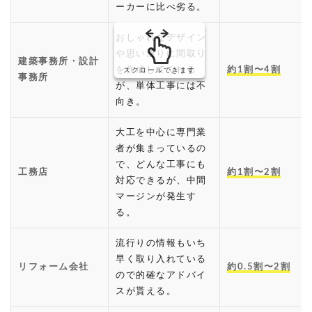
ーカーに比べ劣る。
おしゃれなデザイン
や思い通りに間取り
建築事務所・設計
を作成してくれる
約1割〜4割
スクロールできます
事務所
が、単体工事には不
向き。
大工を中心に専門業
者が集まっているの
で、どんな工事にも
工務店
約1割〜2割
対応できるが、中間
マージンが発生す
る。
流行りの情報もいち
早く取り入れている
リフォーム会社
約0.5割〜2割
ので的確なアドバイ
スが貰える。