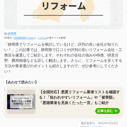
静岡県
(引用元：
HOUBOOO(ハウボー)
、
ハウミル
の各サイトを参考)
「静岡県でリフォームを検討しているけど、評判の良い会社が知りた
い！」この記事では、静岡県で口コミや評判の良いリフォーム会社・工
務店を厳選してご紹介します。それぞれの会社の強みや特徴、得意分
野、費用相場なども詳しく解説します。さらに、リフォームを安くする
方法や業者選びのポイントも紹介しますので、ぜひ参考にしてくださ
い！
【あわせて読みたい】
【全国対応】悪質リフォーム業者リストを確認す
る！「狙われやすいリフォーム」や「被害額」
「悪徳業者を見抜くたった一言」もご紹介
記事を読む
最終更新日：2025年9月29日