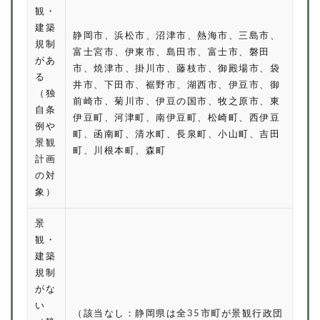
観・
建築
静岡市、浜松市、沼津市、熱海市、三島市、
規制
富士宮市、伊東市、島田市、富士市、磐田
があ
市、焼津市、掛川市、藤枝市、御殿場市、袋
る
井市、下田市、裾野市、湖西市、伊豆市、御
（独
前崎市、菊川市、伊豆の国市、牧之原市、東
自条
伊豆町、河津町、南伊豆町、松崎町、西伊豆
例や
町、函南町、清水町、長泉町、小山町、吉田
景観
町、川根本町、森町
計画
の対
象）
景
観・
建築
規制
がな
い
（該当なし：静岡県は
全35市町
が景観行政団