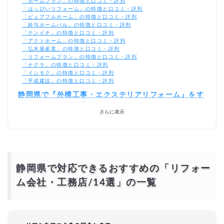
「ホームプラン」の特徴と口コミ・評判
「はっぴいリフォーム」の特徴と口コミ・評判
「ピュアフルホーム」の特徴と口コミ・評判
「鈴与ホームパル」の特徴と口コミ・評判
「テンイチ」の特徴と口コミ・評判
「アクトホーム」の特徴と口コミ・評判
「弘木屋産業」の特徴と口コミ・評判
「リフォームプラン」の特徴と口コミ・評判
「ナグラ」の特徴と口コミ・評判
「イシモク」の特徴と口コミ・評判
「平成建設」の特徴と口コミ・評判
静岡県で『外構工事・エクステリアリフォーム』をす
るならおすすめの業者一覧
さらに表示
「THE庭や工房」の特徴と口コミ・評判
「まろうど」の特徴と口コミ・評判
「マイパティオ」の特徴と口コミ・評判
「ハマニグリーンパーク」の特徴と口コミ・評判
静岡県で『屋根・外壁塗装』をするならおすすめの業
者一覧
静岡県で対応できるおすすめの「リフォー
「岩田塗装店」の特徴と口コミ・評判
ム会社・工務店
/14選
」の一覧
「鈴建」の特徴と口コミ・評判
「岳塗装」の特徴と口コミ・評判
「ケイテックス」の特徴と口コミ・評判
静岡県のリフォーム会社で口コミや評判が良いとは？