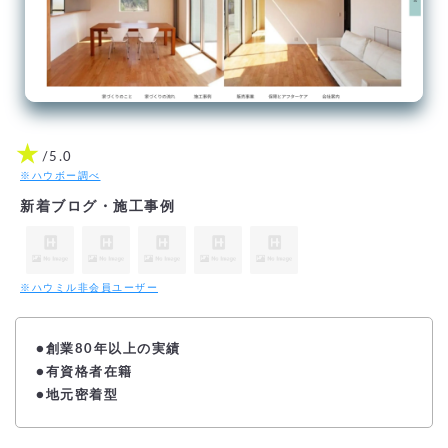
★
/5.0
※ハウボー調べ
新着ブログ・施工事例
※ハウミル非会員ユーザー
●
創業80年以上の実績
●有資格者在籍
●地元密着型