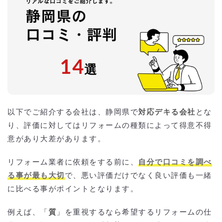
静岡県の口コミ以外でリフォーム業者を選ぶポイント
は？どこに頼むと良い？
特化した専門業者
実績が豊富
アフターサービス
瑕疵保険加入会社
静岡県のリフォームの口コミ以外に知っておきたい費
14
選
用相場
静岡県のリフォームで活用できる補助金
静岡県全体で利用できるリフォーム補助制度
市町ごとの住宅リフォーム補助金
以下でご紹介する会社は、静岡県で
対応デキる会社
とな
静岡県のリフォーム補助金を活用する際のポイント
静岡県でリフォーム費用を激安・格安でする「おすす
り、評価に対してはリフォームの種類によって得意不得
めの方法」
意があり大差があります。
相見積もりとは？
一括見積もり無料サービスで安くリフォームをできる優良業者を探す！
より安価で依頼するには？
リフォーム業者に依頼をする前に、
自分で口コミを調べ
る事が最も大切
で、悪い評価だけでなく良い評価も一緒
に比べる事がポイントとなります。
例えば、「
質
」を重視するなら希望するリフォームの仕