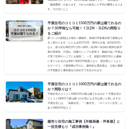
500,000円/坪 タマホームの坪単価の相場ですが、「材料費用」
「建築費用」があります。それらの総合した平均の費用となりま
す。下の方に […]
平屋住宅のコミコミ1500万円の家は建てれるの
か？30坪程なら可能！？2LDK・3LDKの間取り
をご紹介
家づくりの総額は土地代＋建物代。地域の坪単価次第で規模は大
きく変わります。たとえば坪17万円・30坪の土地（約510万円）
なら、残り約1,000万円で25〜30坪／2LDK〜3LDKの標準仕様平
屋が現実的。片流れ・切妻のシンプル形状で、動線の短い平屋は
子育て世帯やシニアにも相性〇。一方、総額1,000万円だと建物
に充てられるのは300〜500万円程度となり、居住用というより
ログハウス・小屋規模が中心に。最終的な満足度は、土地と建物
の予算配分と優先順位の決め方で左右されます。
平屋住宅のコミコミ1000万円の家は建てれるの
か？間取りは？
平屋住宅のコミコミ1000万円の家は建てれるのか？ 平屋住宅の
コミコミ1000万で家は建つのか気になる方は多いと思いますが、
平屋住宅には、「高級住宅」「一般住宅」「ローコスト住宅」と
あり1000万円以 […]
建売り住宅の施工事例【外観画像・坪単価】と
一括見積もり『成功事例集！』