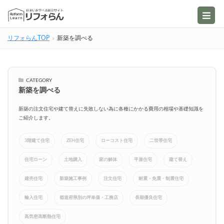
リフォらんTOP
新築を調べる
CATEGORY
新築を調べる
新築の注文住宅や建て替えに失敗しない為に各種にかかる費用の相場や基礎知識を
ご紹介します。
3階建て住宅
ZEH住宅
ローコスト住宅
二世帯住宅
住宅ローン
土地購入
家の解体
平屋住宅
建て替え
建売住宅
新築施工事例
注文住宅
耐震・免震・制震住宅
輸入住宅
都道府県別の坪単価・工務店
長期優良住宅
高気密高断熱住宅