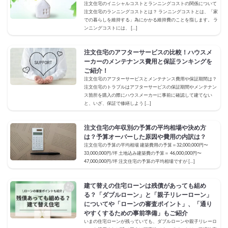
注文住宅のイニシャルコストとランニングコストの関係について
注文住宅のランニングコストとは？ ランニングコストとは、「家
での暮らしを維持する」為にかかる維持費のことを指します。 ラ
ンニングコストには、 […]
注文住宅のアフターサービスの比較！ハウスメ
ーカーのメンテナンス費用と保証ランキングを
ご紹介！
注文住宅のアフターサービスとメンテナンス費用や保証期間は？
注文住宅のトラブルはアフターサービスの保証期間やメンテナン
ス箇所を購入の際にハウスメーカーに事前に確認して建てない
と、いざ、保証で修繕しよう […]
注文住宅の年収別の予算の平均相場や決め方
は？予算オーバーした原因や費用の内訳は？
注文住宅の予算の平均相場 建築費用の予算＝32,000,000円〜
33,000,000円/坪 土地込み建築費の予算＝ 46,000,000円〜
47,000,000円/坪 注文住宅の予算の平均相場ですが […]
建て替えの住宅ローンは残債があっても組め
る？「ダブルローン」と「親子リレーローン」
についてや「ローンの審査ポイント」、「通り
やすくするための事前準備」もご紹介
いまの住宅ローンが残っていても、ダブルローンや親子リレーロ