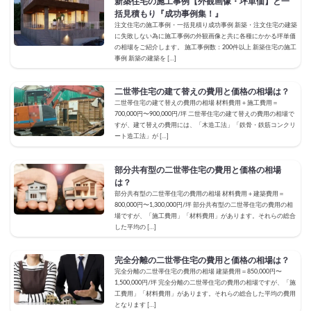
新築住宅の施工事例【外観画像・坪単価】と一
括見積もり『成功事例集！』
注文住宅の施工事例・一括見積り成功事例 新築・注文住宅の建築
に失敗しない為に施工事例の外観画像と共に各種にかかる坪単価
の相場をご紹介します。 施工事例数：200件以上 新築住宅の施工
事例 新築の建築を […]
二世帯住宅の建て替えの費用と価格の相場は？
二世帯住宅の建て替えの費用の相場 材料費用＋施工費用＝
700,000円〜900,000円/坪 二世帯住宅の建て替えの費用の相場で
すが、建て替えの費用には、「木造工法」「鉄骨・鉄筋コンクリ
ート造工法」が […]
部分共有型の二世帯住宅の費用と価格の相場
は？
部分共有型の二世帯住宅の費用の相場 材料費用＋建築費用＝
800,000円〜1,300,000円/坪 部分共有型の二世帯住宅の費用の相
場ですが、「施工費用」「材料費用」があります。それらの総合
した平均の […]
完全分離の二世帯住宅の費用と価格の相場は？
完全分離の二世帯住宅の費用の相場 建築費用＝850,000円〜
1,500,000円/坪 完全分離の二世帯住宅の費用の相場ですが、「施
工費用」「材料費用」があります。それらの総合した平均の費用
となります […]