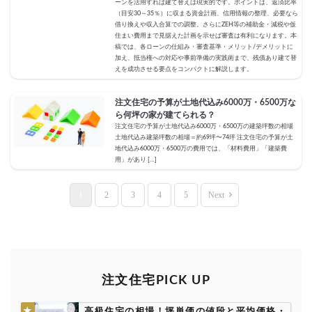
ーンを活用すれば建て替えは現実的です。ポイントは、返済比率
（目安30～35％）に収まる資金計画、信用情報の整理、必要なら
借り換えや収入合算での調整。さらにZEH等の補助金・減税や仮
住まい費用まで見据えた計画を示せば審査は有利になります。本
稿では、各ローンの仕組み・審査基準・メリット/デメリットに
加え、抵当権への対応や事前準備の実践術まで、残債あり建て替
えを成功させる要点をコンパクトに解説します。
注文住宅の予算が土地代込み6000万・6500万な
ら何坪の家が建てられる？
注文住宅の予算が土地代込み6000万・6500万の建築坪数の相場
土地代込み建築坪数の相場＝約69坪〜74坪 注文住宅の予算が土
地代込み6000万・6500万の費用では、「材料費用」「建築費
用」があり […]
1
2
3
4
5
Next
注文住宅PICK UP
高級住宅の相場！坪単価の値段と平均価格・