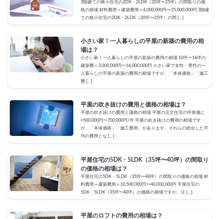
3階建ての狭小住宅の2DK・2LDK（20坪〜25坪）の間取りの価
格の相場 材料費用＋建築費用＝6,000,000円〜25,000,000円 3階建
ての狭小住宅の2DK・2LDK（20坪〜25坪）の間 […]
小さい家！一人暮らしの平屋の新築の費用の相
場は？
小さい家！一人暮らしの平屋の新築の費用の相場 10坪〜16坪の
建築費＝3,000,000円〜16,000,000円 小さい家で女性・男性の一
人暮らしの平屋の新築の費用の相場ですが、「本体価格」「施工
費 […]
平屋の吹き抜けの費用と価格の相場は？
平屋の吹き抜けの費用と価格の相場 平屋の注文住宅の坪単価に
+500,000円〜700,000円/坪 平屋の吹き抜けの費用の相場です
が、「本体価格」「施工費用」があります。それらの総合した平
均の費用とな […]
平屋住宅の5DK・5LDK（35坪〜40坪）の間取り
の価格の相場は？
平屋住宅の5DK・5LDK（35坪〜40坪）の間取りの価格の相場 材
料費用＋建築費用＝10,500,000円〜40,000,000円 平屋住宅の
5DK・5LDK（35坪〜40坪）の価格の相場ですが、注 […]
平屋のロフトの費用の相場は？