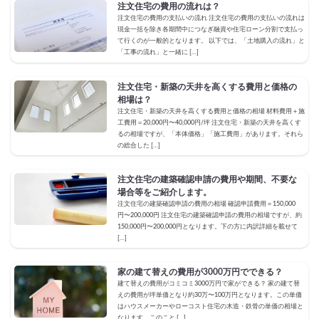
注文住宅の費用の流れは？
注文住宅の費用の支払いの流れ 注文住宅の費用の支払いの流れは
現金一括を除き各期間中につなぎ融資や住宅ローン分割で支払っ
て行くのが一般的となります。 以下では、「土地購入の流れ」と
「工事の流れ」と一緒に […]
注文住宅・新築の天井を高くする費用と価格の
相場は？
注文住宅・新築の天井を高くする費用と価格の相場 材料費用＋施
工費用＝20,000円〜40,000円/坪 注文住宅・新築の天井を高くす
るの相場ですが、「本体価格」「施工費用」があります。それら
の総合した […]
注文住宅の建築確認申請の費用や期間、不要な
場合等をご紹介します。
注文住宅の建築確認申請の費用の相場 確認申請費用＝150,000
円〜200,000円 注文住宅の建築確認申請の費用の相場ですが、約
150,000円〜200,000円となります。下の方に内訳詳細を載せて
[…]
家の建て替えの費用が3000万円でできる？
建て替えの費用がコミコミ3000万円で家ができる？ 家の建て替
えの費用が坪単価となり約30万〜100万円となります。この単価
はハウスメーカーやローコスト住宅の木造・鉄骨の単価の相場と
なります。このこと […]