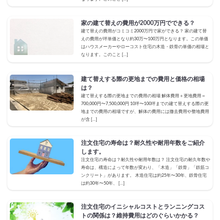
家の建て替えの費用が2000万円でできる？
建て替えの費用がコミコミ2000万円で家ができる？ 家の建て替
えの費用が坪単価となり約30万〜100万円となります。この単価
はハウスメーカーやローコスト住宅の木造・鉄骨の単価の相場と
なります。このこと […]
建て替えする際の更地までの費用と価格の相場
は？
建て替えする際の更地までの費用の相場 解体費用＋更地費用＝
700,000円〜7,500,000円 10坪〜100坪までの建て替えする際の更
地までの費用の相場ですが、解体の費用には撤去費用や整地費用
が含 […]
注文住宅の寿命は？耐久性や耐用年数をご紹介
します。
注文住宅の寿命は？耐久性や耐用年数は？ 注文住宅の耐久年数や
寿命は、構造によって年数が変わり、「木造」「鉄骨」「鉄筋コ
ンクリート」があります。 木造住宅は約25年〜30年、鉄骨住宅
は約30年〜50年、 […]
注文住宅のイニシャルコストとランニングコス
トの関係は？維持費用はどのぐらいかかる？