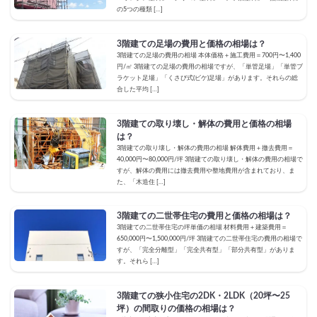
の5つの種類 […]
3階建ての足場の費用と価格の相場は？
3階建ての足場の費用の相場 本体価格＋施工費用＝700円〜1,400
円/㎡ 3階建ての足場の費用の相場ですが、「単管足場」「単管ブ
ラケット足場」「くさび式(ビケ)足場」があります。それらの総
合した平均 […]
3階建ての取り壊し・解体の費用と価格の相場
は？
3階建ての取り壊し・解体の費用の相場 解体費用＋撤去費用＝
40,000円〜80,000円/坪 3階建ての取り壊し・解体の費用の相場で
すが、解体の費用には撤去費用や整地費用が含まれており、ま
た、「木造住 […]
3階建ての二世帯住宅の費用と価格の相場は？
3階建ての二世帯住宅の坪単価の相場 材料費用＋建築費用＝
650,000円〜1,500,000円/坪 3階建ての二世帯住宅の費用の相場で
すが、「完全分離型」「完全共有型」「部分共有型」がありま
す。それら […]
3階建ての狭小住宅の2DK・2LDK（20坪〜25
坪）の間取りの価格の相場は？