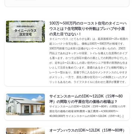
100万〜500万円のローコスト住宅のタイニーハ
ウスとは？住宅間取りや外観はプレハブや小屋
の見た目ではない！
タイニーハウス（とても小さな家）は、延床面積10〜25㎡程度の
超コンパクト住宅を指し、価格は100万〜500万円が相場です。
100万円前後では水回り設備がないケースが多いものの、250万
円以上であればキッチンや浴室、トイレを備えた住居用のタイプ
も選べます。かつては別荘や庭の小屋としての利用が中心でした
が、近年は1〜2人暮らしの若い世代やシニア世帯の実用的な住ま
いとして注目を集めています。基礎のあるタイプと移動可能なト
レーラー型があり、安価で手に入る点やメンテナンスのしやすさ
がメリット。一方で、居住人数や住宅ローンの制限といったデメ
リットもあるため、ライフスタイルに合わせた選択が重要です。
サイエンスホームの1DK〜12LDK（15坪〜80
坪）の間取りの平屋住宅の価格の相場は？
サイエンスホームの1DK〜12LDK（15坪〜80坪）の間取りの平
屋住宅の価格の相場 材料費用＋施工費用＝4,500,000円〜
40,000,000円 サイエンスホームの1DK〜12LDK（15坪〜8 […]
オープンハウスの1DK〜12LDK（15坪〜80坪）