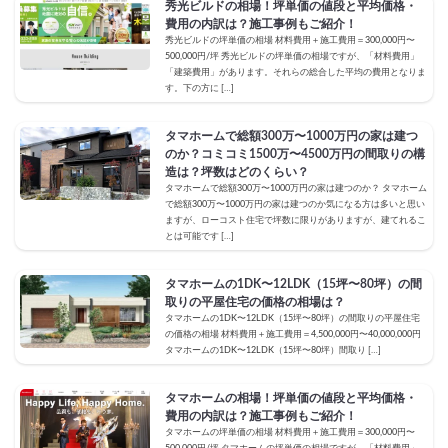
秀光ビルドの相場！坪単価の値段と平均価格・
費用の内訳は？施工事例もご紹介！
秀光ビルドの坪単価の相場 材料費用＋施工費用＝300,000円〜
500,000円/坪 秀光ビルドの坪単価の相場ですが、「材料費用」
「建築費用」があります。それらの総合した平均の費用となりま
す。下の方に […]
タマホームで総額300万〜1000万円の家は建つ
のか？コミコミ1500万〜4500万円の間取りの構
造は？坪数はどのくらい？
タマホームで総額300万〜1000万円の家は建つのか？ タマホーム
で総額300万〜1000万円の家は建つのか気になる方は多いと思い
ますが、ローコスト住宅で坪数に限りがありますが、建てれるこ
とは可能です […]
タマホームの1DK〜12LDK（15坪〜80坪）の間
取りの平屋住宅の価格の相場は？
タマホームの1DK〜12LDK（15坪〜80坪）の間取りの平屋住宅
の価格の相場 材料費用＋施工費用＝4,500,000円〜40,000,000円
タマホームの1DK〜12LDK（15坪〜80坪）間取り […]
タマホームの相場！坪単価の値段と平均価格・
費用の内訳は？施工事例もご紹介！
タマホームの坪単価の相場 材料費用＋施工費用＝300,000円〜