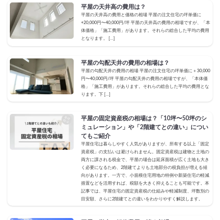
平屋の天井高の費用は？
平屋の天井高の費用と価格の相場 平屋の注文住宅の坪単価に
+20,000円〜40,000円/坪 平屋の天井高の費用の相場ですが、「本
体価格」「施工費用」があります。それらの総合した平均の費用
となります。 […]
平屋の勾配天井の費用の相場は？
平屋の勾配天井の費用の相場 平屋の注文住宅の坪単価に＋30,000
円〜40,000円/坪 平屋の勾配天井の費用の相場ですが、「本体価
格」「施工費用」があります。それらの総合した平均の費用とな
ります。下 […]
平屋の固定資産税の相場は？「10坪〜50坪のシ
ミュレーション」や「2階建てとの違い」につい
てもご紹介
平屋住宅は暮らしやすく人気がありますが、所有する以上「固定
資産税」の支払いは避けられません。固定資産税は建物と土地の
両方に課される税金で、平屋の場合は延床面積が広く土地も大き
く必要になるため、2階建てよりも土地部分の税負担が増える傾
向があります。一方で、小規模住宅用地の特例や新築住宅の軽減
措置などを活用すれば、税額を大きく抑えることも可能です。本
記事では、平屋住宅の固定資産税の仕組みや軽減制度、坪数別の
目安額、さらに2階建てとの違いをわかりやすく解説します。